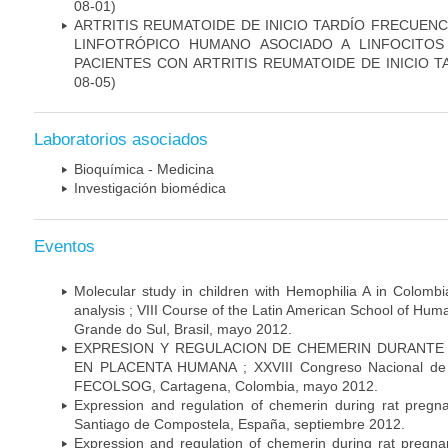
08-01)
ARTRITIS REUMATOIDE DE INICIO TARDÍO FRECUENC
LINFOTRÓPICO HUMANO ASOCIADO A LINFOCITO
PACIENTES CON ARTRITIS REUMATOIDE DE INICIO 
08-05)
Laboratorios asociados
Bioquímica - Medicina
Investigación biomédica
Eventos
Molecular study in children with Hemophilia A in Colombi
analysis ; VIII Course of the Latin American School of Hu
Grande do Sul, Brasil, mayo 2012.
EXPRESION Y REGULACION DE CHEMERIN DURANTE 
EN PLACENTA HUMANA ; XXVIII Congreso Nacional de Gi
FECOLSOG, Cartagena, Colombia, mayo 2012.
Expression and regulation of chemerin during rat preg
Santiago de Compostela, España, septiembre 2012.
Expression and regulation of chemerin during rat preg