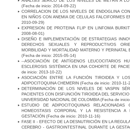
ANÁLISIS SÉRICO DE LOS NIVELES DE METRN A L
(Fecha de inicio: 2014-09-22)
CORRELACION DE LOS NIVELES DE ENDOGLINA CO
EN NIÑOS CON ANEMIA DE CELULAS FALCIFORMES 
2010-09-29)
EXPRESION DE PROTEINA FLIP EN LINFOMA BURKIT
2008-08-01)
DISEÑO E IMPLEMENTACIÓN DE ESTRATEGIAS INNO
DERECHOS SEXUALES Y REPRODUCTIVOS ORIE
MORBILIDAD Y MORTALIDAD MATERNO Y PERINATAL 
(Fecha de inicio: 2015-05-14)
--ASOCIACIÓN DE ANTÍGENOS LEUCOCITARIOS H
ESCLEROSIS SISTÉMICA EN UNA COHORTE DE PACI
de inicio: 2013-10-22)
ASOCIACIÓN ENTRE LA FUNCIÓN TIROIDEA Y LO
ADIPOCITOQUINA CHEMERIN
(Fecha de inicio: 2010-11-
DETERMINACIÓN DE LOS NIVELES DE VASPIN SÉ
PACIENTES CON DISFUNCIÓN TIROIDEA DEL SERVICI
UNIVERSIDAD NACIONAL DE COLOMBIA
(Fecha de inicio
ESTUDIO DE ADIPOCITOQUINAS RELACIONADAS
HOMEOSTASIS CORPORAL Y LA RESISTENCIA A 
GESTACIÓN
(Fecha de inicio: 2010-11-16)
FASE II - EFECTO DE LA DESNUTRICIÓN EN LA REGUL
CEREBRO - GASTROINTESTINAL DURANTE LA GESTA