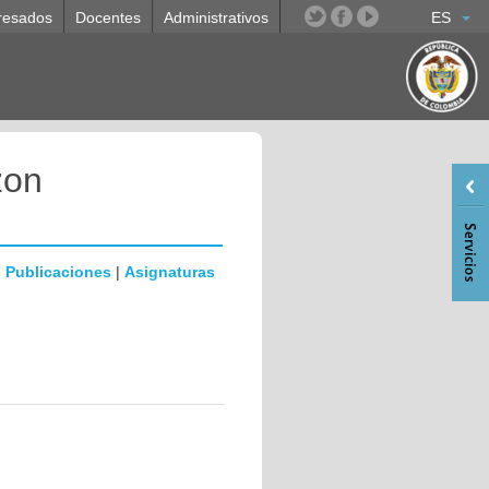
resados
Docentes
Administrativos
ES
zon
|
Publicaciones
|
Asignaturas