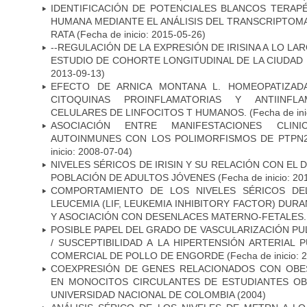
IDENTIFICACIÓN DE POTENCIALES BLANCOS TERAP
HUMANA MEDIANTE EL ANÁLISIS DEL TRANSCRIPTOM
RATA
(Fecha de inicio: 2015-05-26)
--REGULACIÓN DE LA EXPRESIÓN DE IRISINA A LO LA
ESTUDIO DE COHORTE LONGITUDINAL DE LA CIUDAD
2013-09-13)
EFECTO DE ARNICA MONTANA L. HOMEOPATIZAD
CITOQUINAS PROINFLAMATORIAS Y ANTIINFL
CELULARES DE LINFOCITOS T HUMANOS.
(Fecha de in
ASOCIACIÓN ENTRE MANIFESTACIONES CLIN
AUTOINMUNES CON LOS POLIMORFISMOS DE PTPN22
inicio: 2008-07-04)
NIVELES SÉRICOS DE IRISIN Y SU RELACIÓN CON EL
POBLACIÓN DE ADULTOS JÓVENES
(Fecha de inicio: 20
COMPORTAMIENTO DE LOS NIVELES SÉRICOS DEL
LEUCEMIA (LIF, LEUKEMIA INHIBITORY FACTOR) DU
Y ASOCIACIÓN CON DESENLACES MATERNO-FETALES.
POSIBLE PAPEL DEL GRADO DE VASCULARIZACIÓN PU
/ SUSCEPTIBILIDAD A LA HIPERTENSIÓN ARTERIAL
COMERCIAL DE POLLO DE ENGORDE
(Fecha de inicio: 
COEXPRESIÓN DE GENES RELACIONADOS CON OBE
EN MONOCITOS CIRCULANTES DE ESTUDIANTES O
UNIVERSIDAD NACIONAL DE COLOMBIA (2004)