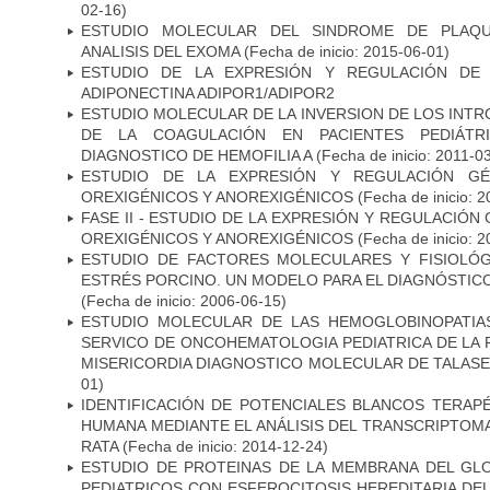
02-16)
ESTUDIO MOLECULAR DEL SINDROME DE PLAQU
ANALISIS DEL EXOMA
(Fecha de inicio: 2015-06-01)
ESTUDIO DE LA EXPRESIÓN Y REGULACIÓN DE
ADIPONECTINA ADIPOR1/ADIPOR2
ESTUDIO MOLECULAR DE LA INVERSION DE LOS INTRON
DE LA COAGULACIÓN EN PACIENTES PEDIÁTR
DIAGNOSTICO DE HEMOFILIA A
(Fecha de inicio: 2011-0
ESTUDIO DE LA EXPRESIÓN Y REGULACIÓN GÉ
OREXIGÉNICOS Y ANOREXIGÉNICOS
(Fecha de inicio: 
FASE II - ESTUDIO DE LA EXPRESIÓN Y REGULACIÓ
OREXIGÉNICOS Y ANOREXIGÉNICOS
(Fecha de inicio: 
ESTUDIO DE FACTORES MOLECULARES Y FISIOLÓ
ESTRÉS PORCINO. UN MODELO PARA EL DIAGNÓSTICO
(Fecha de inicio: 2006-06-15)
ESTUDIO MOLECULAR DE LAS HEMOGLOBINOPATIA
SERVICO DE ONCOHEMATOLOGIA PEDIATRICA DE LA 
MISERICORDIA DIAGNOSTICO MOLECULAR DE TALAS
01)
IDENTIFICACIÓN DE POTENCIALES BLANCOS TERAP
HUMANA MEDIANTE EL ANÁLISIS DEL TRANSCRIPTOM
RATA
(Fecha de inicio: 2014-12-24)
ESTUDIO DE PROTEINAS DE LA MEMBRANA DEL GL
PEDIATRICOS CON ESFEROCITOSIS HEREDITARIA DE