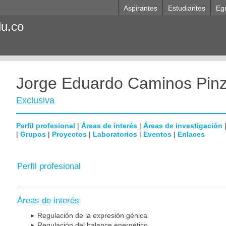
Aspirantes
Estudiantes
Eg
du.co
Jorge Eduardo Caminos Pin
Exclusiva
Perfil profesional
|
Áreas de interés
|
Áreas de investigación
|
Grupos
|
Proyectos
|
Laboratorios
|
Eventos
|
Enlaces
Perfil profesional
Áreas de interés
Regulación de la expresión génica
Regulación del balance energético