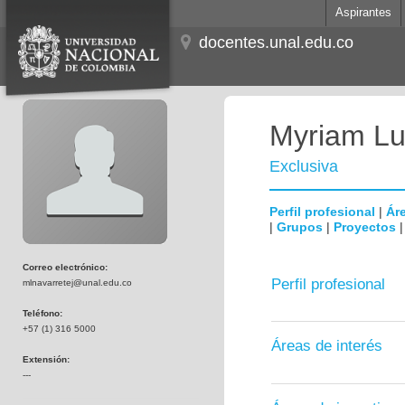
Aspirantes
docentes.unal.edu.co
Myriam Lu
Exclusiva
Perfil profesional
|
Áre
|
Grupos
|
Proyectos
Correo electrónico:
Perfil profesional
mlnavarretej@unal.edu.co
Teléfono:
+57 (1) 316 5000
Áreas de interés
Extensión:
---