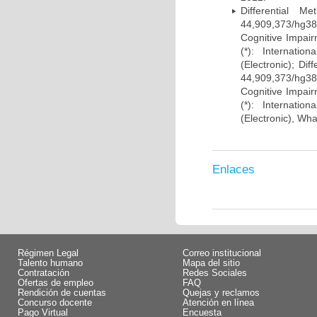
Differential 
44,909,373/hg38)
Cognitive Impairm
(*): Internati
(Electronic); Di
44,909,373/hg38)
Cognitive Impairm
(*): Internati
(Electronic), Wh
Enlaces
Régimen Legal
Correo institucional
Talento humano
Mapa del sitio
Contratación
Redes Sociales
Ofertas de empleo
FAQ
Rendición de cuentas
Quejas y reclamos
Concurso docente
Atención en línea
Pago Virtual
Encuesta