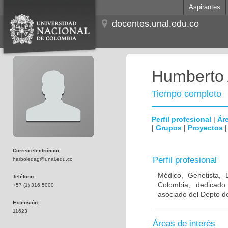
Aspirantes
docentes.unal.edu.co
Humberto 
Tiempo completo
Perfil profesional
|
Áre
|
Grupos
|
Proyectos
Correo electrónico:
Perfil profesional
harboledag@unal.edu.co
Médico, Genetista, 
Teléfono:
Colombia, dedicado
+57 (1) 316 5000
asociado del Depto de
Extensión:
11623
Áreas de interés