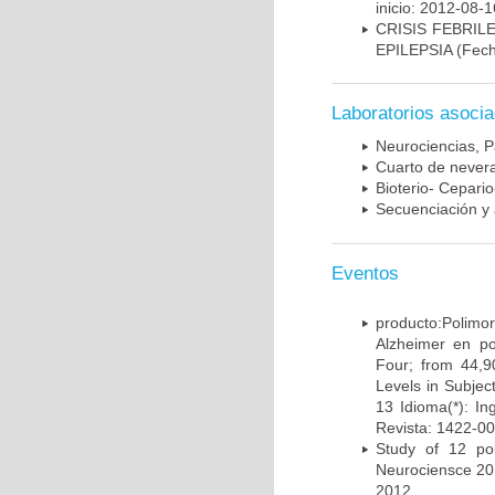
inicio: 2012-08-1
CRISIS FEBRIL
EPILEPSIA
(Fech
Laboratorios asoci
Neurociencias, P
Cuarto de nevera
Bioterio- Cepario
Secuenciación y 
Eventos
producto:Poli
Alzheimer en po
Four; from 44,9
Levels in Subject
13 Idioma(*): In
Revista: 1422-00
Study of 12 pol
Neurociensce 20
2012.