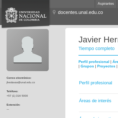
Aspirantes
docentes.unal.edu.co
Javier He
Tiempo completo
Perfil profesional
|
Áre
|
Grupos
|
Proyectos
Correo electrónico:
Perfil profesional
jheslavas@unal.edu.co
Teléfono:
+57 (1) 316 5000
Áreas de interés
Extensión:
---