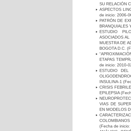
SU RELACIÓN CO
ASPECTOS LIN
de inicio: 2006-0
PATRÓN DE EX
BRANQUIALES Y
ESTUDIO PIL
ASOCIADOS AL 
MUESTRA DE A
BOGOTA D.C.
(F
“APROXIMACIÒN
ETAPAS TEMPR
de inicio: 2010-0
ESTUDIO DEL
OLIGODENDRO
INSULINA-1
(Fec
CRISIS FEBRIL
EPILEPSIA
(Fech
NEUROPROTECC
VIAS DE SUPE
EN MODELOS D
CARACTERIZACI
COLOMBIANOS
(Fecha de inicio