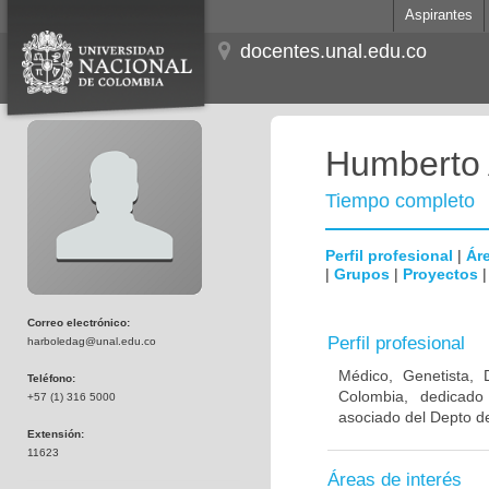
Aspirantes
docentes.unal.edu.co
Humberto 
Tiempo completo
Perfil profesional
|
Áre
|
Grupos
|
Proyectos
Correo electrónico:
Perfil profesional
harboledag@unal.edu.co
Médico, Genetista, 
Teléfono:
Colombia, dedicado
+57 (1) 316 5000
asociado del Depto de
Extensión:
11623
Áreas de interés