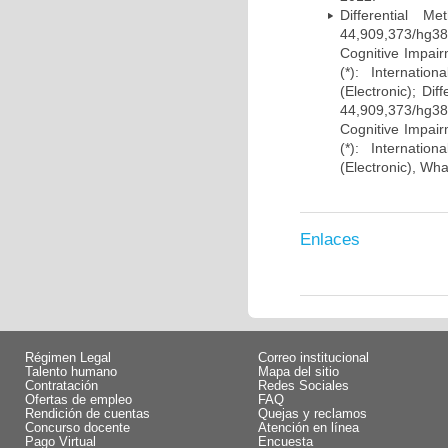
Differential 
44,909,373/hg38)
Cognitive Impairm
(*): Internati
(Electronic); Di
44,909,373/hg38)
Cognitive Impairm
(*): Internati
(Electronic), Wh
Enlaces
Régimen Legal
Correo institucional
Talento humano
Mapa del sitio
Contratación
Redes Sociales
Ofertas de empleo
FAQ
Rendición de cuentas
Quejas y reclamos
Concurso docente
Atención en línea
Pago Virtual
Encuesta