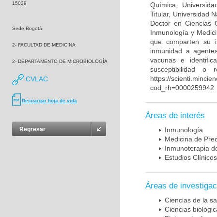
15039
Química, Universida
Titular, Universidad
Doctor en Ciencias 
Sede Bogotá
Inmunología y Medici
que comparten su in
2- FACULTAD DE MEDICINA
inmunidad a agentes 
vacunas e identifi
2- DEPARTAMENTO DE MICROBIOLOGÍA
susceptibilidad o
https://scienti.mincie
CVLAC
cod_rh=0000259942
Descargar hoja de vida
Áreas de interés
Regresar
Inmunología
Medicina de Prec
Inmunoterapia d
Estudios Clínicos
Áreas de investigac
Ciencias de la sa
Ciencias biológi