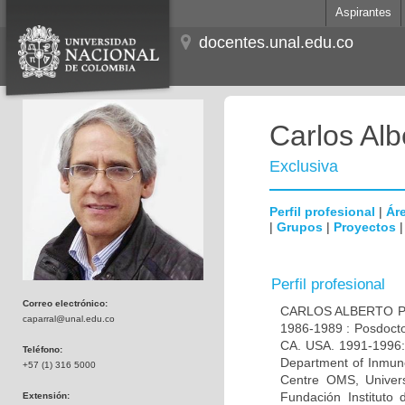
Aspirantes
docentes.unal.edu.co
Carlos Alb
Exclusiva
Perfil profesional
|
Áre
|
Grupos
|
Proyectos
Perfil profesional
Correo electrónico:
CARLOS ALBERTO PAR
caparral@unal.edu.co
1986-1989 : Posdocto
CA. USA. 1991-1996: 
Teléfono:
Department of Inmuno
+57 (1) 316 5000
Centre OMS, Univers
Fundación Instituto
Extensión: