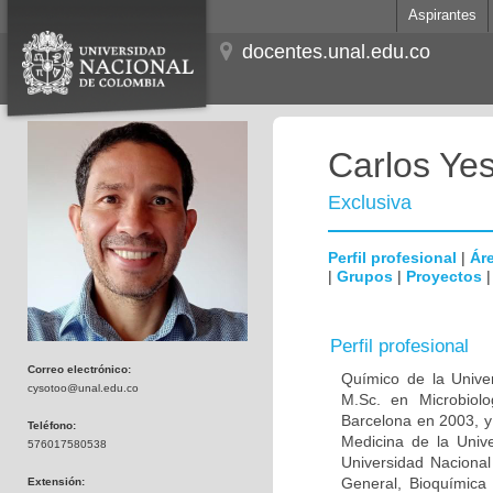
Aspirantes
docentes.unal.edu.co
Carlos Ye
Exclusiva
Perfil profesional
|
Áre
|
Grupos
|
Proyectos
Perfil profesional
Correo electrónico:
Químico de la Unive
cysotoo@unal.edu.co
M.Sc. en Microbiolo
Barcelona en 2003, y
Teléfono:
Medicina de la Univ
576017580538
Universidad Naciona
General, Bioquímica 
Extensión: