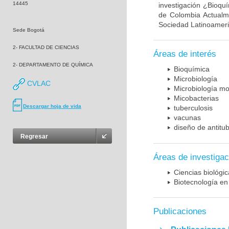
14445
investigación ¿Bioqu
de Colombia Actualme
Sociedad Latinoameric
Sede Bogotá
2- FACULTAD DE CIENCIAS
Áreas de interés
2- DEPARTAMENTO DE QUÍMICA
Bioquímica
Microbiología
CVLAC
Microbiología mo
Micobacterias
Descargar hoja de vida
tuberculosis
vacunas
diseño de antitu
Regresar
Áreas de investigac
Ciencias biológi
Biotecnología en
Publicaciones