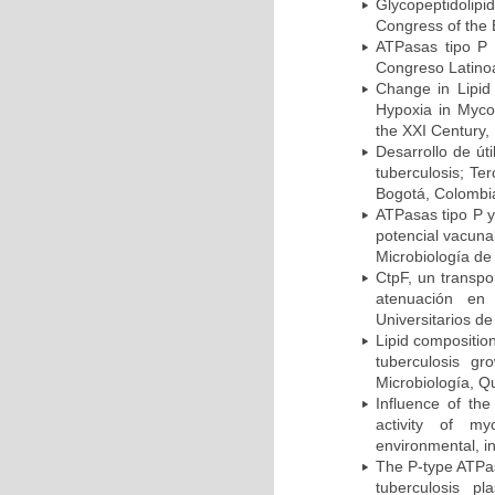
Glycopeptidolipi
Congress of the 
ATPasas tipo P 
Congreso Latinoa
Change in Lipid
Hypoxia in Mycob
the XXI Century,
Desarrollo de út
tuberculosis; Te
Bogotá, Colombi
ATPasas tipo P 
potencial vacuna
Microbiología de
CtpF, un transp
atenuación en 
Universitarios d
Lipid compositio
tuberculosis g
Microbiología, Q
Influence of th
activity of my
environmental, i
The P-type ATPas
tuberculosis p