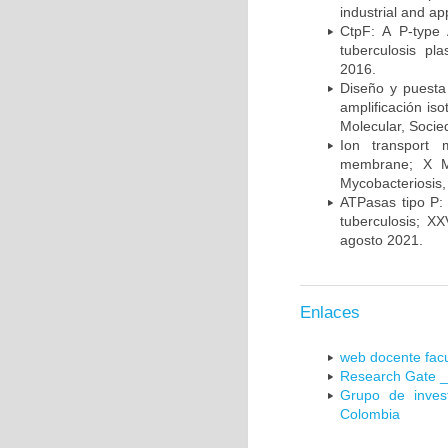
industrial and a
CtpF: A P-type
tuberculosis p
2016.
Diseño y puesta
amplificación is
Molecular, Socie
Ion transport 
membrane; X Me
Mycobacteriosis,
ATPasas tipo P: 
tuberculosis; X
agosto 2021.
Enlaces
web docente facu
Research Gate _
Grupo de inves
Colombia