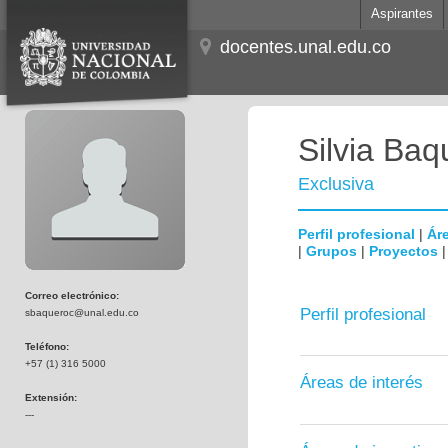
Aspirantes
docentes.unal.edu.co
Silvia Baq
Exclusiva
Perfil profesional
|
Áre
|
Grupos
|
Proyectos
Correo electrónico:
Perfil profesional
sbaqueroc@unal.edu.co
Teléfono:
+57 (1) 316 5000
Áreas de interés
Extensión:
---