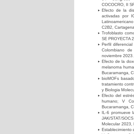
COCOCRO, II SPA
Efecto de la di
activadas por 
Latinoamerican
C2B2, Cartagena
Trofoblasto co
SE PROYECTA 202
Perfil diferenc
Colombiano de 
noviembre 2023.
Efecto de la dox
melanoma humano
Bucaramanga, Co
bioMOFs basados
tratamiento con
y Biologia Mole
Efecto del estré
humano; V Con
Bucaramanga, Co
IL-6 promueve la
JAK/STAT/SOCS 
Molecular 2023,
Establecimiento d