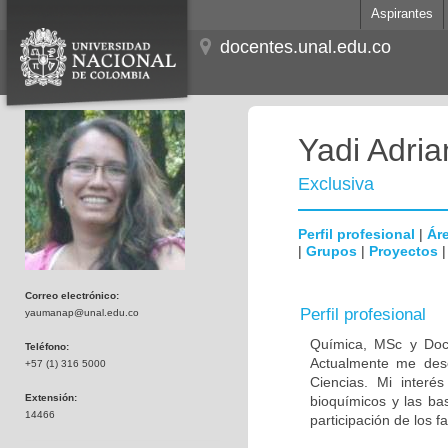
Aspirantes
docentes.unal.edu.co
Yadi Adri
Exclusiva
Perfil profesional
|
Áre
|
Grupos
|
Proyectos
Correo electrónico:
Perfil profesional
yaumanap@unal.edu.co
Química, MSc y Doct
Teléfono:
Actualmente me des
+57 (1) 316 5000
Ciencias. Mi interé
Extensión:
bioquímicos y las bas
14466
participación de los 