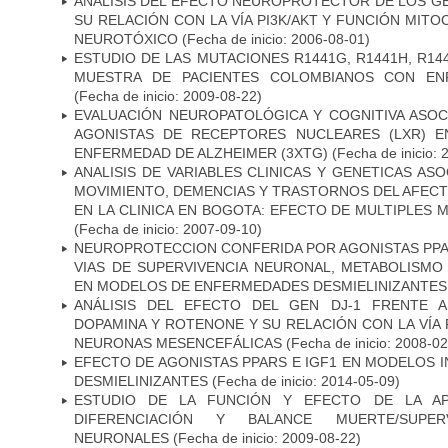
ANÁLISIS DEL EFECTO NEUROPROTECTOR DE LOS GEN
SU RELACIÓN CON LA VÍA PI3K/AKT Y FUNCIÓN MIT
NEUROTÓXICO
(Fecha de inicio: 2006-08-01)
ESTUDIO DE LAS MUTACIONES R1441G, R1441H, R14
MUESTRA DE PACIENTES COLOMBIANOS CON EN
(Fecha de inicio: 2009-08-22)
EVALUACIÓN NEUROPATOLÓGICA Y COGNITIVA ASOC
AGONISTAS DE RECEPTORES NUCLEARES (LXR) 
ENFERMEDAD DE ALZHEIMER (3XTG)
(Fecha de inicio: 
ANALISIS DE VARIABLES CLINICAS Y GENETICAS AS
MOVIMIENTO, DEMENCIAS Y TRASTORNOS DEL AFEC
EN LA CLINICA EN BOGOTA: EFECTO DE MULTIPLES
(Fecha de inicio: 2007-09-10)
NEUROPROTECCION CONFERIDA POR AGONISTAS PPAR
VIAS DE SUPERVIVENCIA NEURONAL, METABOLISMO
EN MODELOS DE ENFERMEDADES DESMIELINIZANTES
ANÁLISIS DEL EFECTO DEL GEN DJ-1 FRENTE A 
DOPAMINA Y ROTENONE Y SU RELACIÓN CON LA VÍA 
NEURONAS MESENCEFÁLICAS
(Fecha de inicio: 2008-0
EFECTO DE AGONISTAS PPARS E IGF1 EN MODELOS 
DESMIELINIZANTES
(Fecha de inicio: 2014-05-09)
ESTUDIO DE LA FUNCIÓN Y EFECTO DE LA AP
DIFERENCIACIÓN Y BALANCE MUERTE/SUPE
NEURONALES
(Fecha de inicio: 2009-08-22)