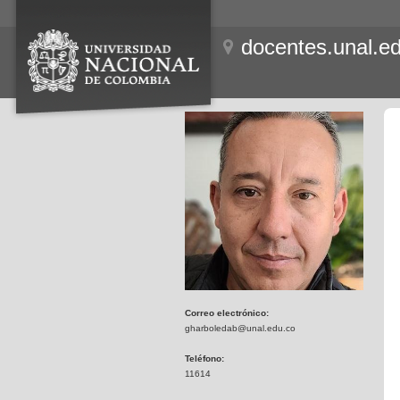
docentes.unal.e
Correo electrónico:
gharboledab@unal.edu.co
Teléfono:
11614