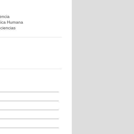
rencia
ética Humana
ociencias