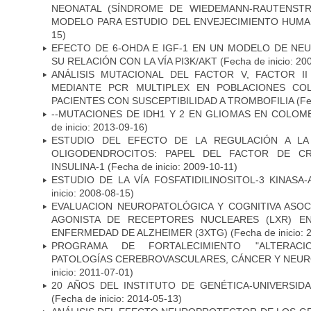
NEONATAL (SÍNDROME DE WIEDEMANN-RAUTENSTR
MODELO PARA ESTUDIO DEL ENVEJECIMIENTO HUM
15)
EFECTO DE 6-OHDA E IGF-1 EN UN MODELO DE NE
SU RELACIÓN CON LA VÍA PI3K/AKT
(Fecha de inicio: 20
ANÁLISIS MUTACIONAL DEL FACTOR V, FACTOR I
MEDIANTE PCR MULTIPLEX EN POBLACIONES CO
PACIENTES CON SUSCEPTIBILIDAD A TROMBOFILIA
(Fe
--MUTACIONES DE IDH1 Y 2 EN GLIOMAS EN COLOMB
de inicio: 2013-09-16)
ESTUDIO DEL EFECTO DE LA REGULACIÓN A LA
OLIGODENDROCITOS: PAPEL DEL FACTOR DE CR
INSULINA-1
(Fecha de inicio: 2009-10-11)
ESTUDIO DE LA VÍA FOSFATIDILINOSITOL-3 KINASA
inicio: 2008-08-15)
EVALUACION NEUROPATOLÓGICA Y COGNITIVA ASOC
AGONISTA DE RECEPTORES NUCLEARES (LXR) E
ENFERMEDAD DE ALZHEIMER (3XTG)
(Fecha de inicio: 
PROGRAMA DE FORTALECIMIENTO "ALTERAC
PATOLOGÍAS CEREBROVASCULARES, CÁNCER Y NEU
inicio: 2011-07-01)
20 AÑOS DEL INSTITUTO DE GENÉTICA-UNIVERSID
(Fecha de inicio: 2014-05-13)