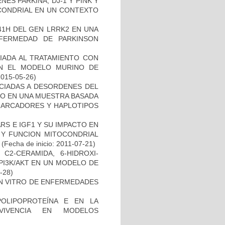
ES PARKINA, DJ-1 Y PINK Y
OCONDRIAL EN UN CONTEXTO
41H DEL GEN LRRK2 EN UNA
FERMEDAD DE PARKINSON
IADA AL TRATAMIENTO CON
EN EL MODELO MURINO DE
2015-05-26)
OCIADAS A DESORDENES DEL
TO EN UNA MUESTRA BASADA
 MARCADORES Y HAPLOTIPOS
S E IGF1 Y SU IMPACTO EN
 Y FUNCION MITOCONDRIAL
(Fecha de inicio: 2011-07-21)
C2-CERAMIDA, 6-HIDROXI-
PI3K/AKT EN UN MODELO DE
2-28)
IN VITRO DE ENFERMEDADES
OLIPOPROTEÍNA E EN LA
RVIVENCIA EN MODELOS