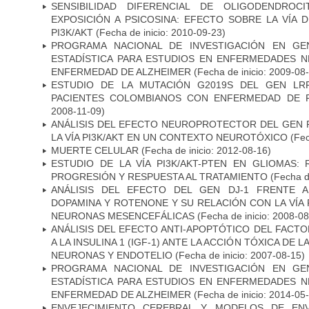
SENSIBILIDAD DIFERENCIAL DE OLIGODENDRO
EXPOSICIÓN A PSICOSINA: EFECTO SOBRE LA VÍA 
PI3K/AKT
(Fecha de inicio: 2010-09-23)
PROGRAMA NACIONAL DE INVESTIGACIÓN EN GEN
ESTADÍSTICA PARA ESTUDIOS EN ENFERMEDADES NE
ENFERMEDAD DE ALZHEIMER
(Fecha de inicio: 2009-08
ESTUDIO DE LA MUTACIÓN G2019S DEL GEN LR
PACIENTES COLOMBIANOS CON ENFERMEDAD DE 
2008-11-09)
ANÁLISIS DEL EFECTO NEUROPROTECTOR DEL GEN 
LA VÍA PI3K/AKT EN UN CONTEXTO NEUROTÓXICO
(Fec
MUERTE CELULAR
(Fecha de inicio: 2012-08-16)
ESTUDIO DE LA VÍA PI3K/AKT-PTEN EN GLIOMAS: R
PROGRESIÓN Y RESPUESTA AL TRATAMIENTO
(Fecha de
ANÁLISIS DEL EFECTO DEL GEN DJ-1 FRENTE A 
DOPAMINA Y ROTENONE Y SU RELACIÓN CON LA VÍA 
NEURONAS MESENCEFÁLICAS
(Fecha de inicio: 2008-0
ANÁLISIS DEL EFECTO ANTI-APOPTÓTICO DEL FACTO
A LA INSULINA 1 (IGF-1) ANTE LA ACCIÓN TÓXICA DE
NEURONAS Y ENDOTELIO
(Fecha de inicio: 2007-08-15)
PROGRAMA NACIONAL DE INVESTIGACIÓN EN GEN
ESTADÍSTICA PARA ESTUDIOS EN ENFERMEDADES NE
ENFERMEDAD DE ALZHEIMER
(Fecha de inicio: 2014-05
ENVEJECIMIENTO CEREBRAL Y MODELOS DE ENV