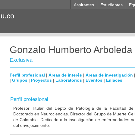
Aspirantes
Estudiantes
Eg
du.co
Gonzalo Humberto Arboleda
Exclusiva
Perfil profesional
|
Áreas de interés
|
Áreas de investigación
|
Grupos
|
Proyectos
|
Laboratorios
|
Eventos
|
Enlaces
Perfil profesional
Profesor Titular del Depto de Patología de la Facultad de
Doctorado en Neurociencias. Director del Grupo de Muerte Celu
de Colombia. Dedicado a la investigación de enfermedades ne
del envejecimiento.