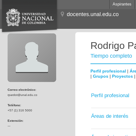
Aspirantes
docentes.unal.edu.co
Rodrigo P
Tiempo completo
Perfil profesional
|
Áre
|
Grupos
|
Proyectos
Correo electrónico:
Perfil profesional
rpardot@unal.edu.co
Teléfono:
+57 (1) 316 5000
Áreas de interés
Extensión:
---