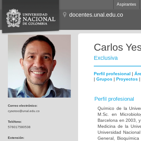
Aspirantes
docentes.unal.edu.co
Carlos Ye
Exclusiva
Perfil profesional
|
Áre
|
Grupos
|
Proyectos
Perfil profesional
Correo electrónico:
Químico de la Unive
cysotoo@unal.edu.co
M.Sc. en Microbiolo
Barcelona en 2003, y
Teléfono:
Medicina de la Univ
576017580538
Universidad Naciona
General, Bioquímica 
Extensión: