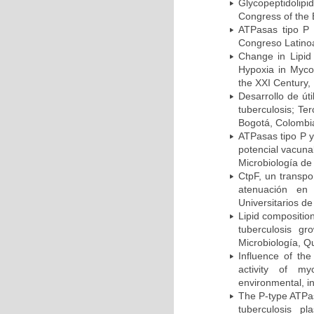
Glycopeptidolipi
Congress of the 
ATPasas tipo P 
Congreso Latinoa
Change in Lipid
Hypoxia in Mycob
the XXI Century,
Desarrollo de út
tuberculosis; Te
Bogotá, Colombi
ATPasas tipo P 
potencial vacuna
Microbiología de
CtpF, un transp
atenuación en 
Universitarios d
Lipid compositio
tuberculosis g
Microbiología, Q
Influence of th
activity of my
environmental, i
The P-type ATPas
tuberculosis p