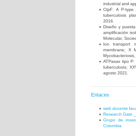
industrial and a
CtpF: A P-type
tuberculosis p
2016.
Diseño y puesta
amplificación is
Molecular, Socie
Ion transport 
membrane; X Me
Mycobacteriosis,
ATPasas tipo P: 
tuberculosis; X
agosto 2021.
Enlaces
web docente facu
Research Gate _
Grupo de inves
Colombia