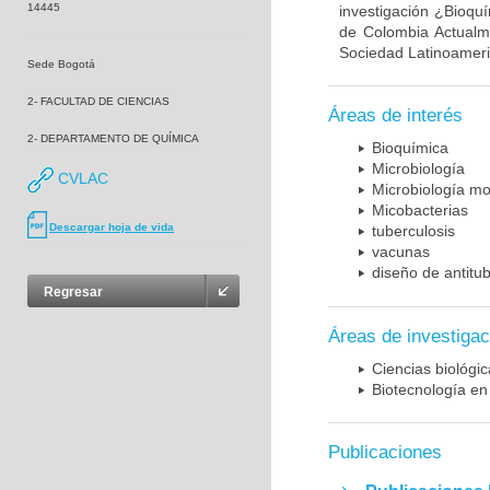
14445
investigación ¿Bioqu
de Colombia Actualme
Sociedad Latinoameric
Sede Bogotá
2- FACULTAD DE CIENCIAS
Áreas de interés
2- DEPARTAMENTO DE QUÍMICA
Bioquímica
Microbiología
CVLAC
Microbiología mo
Micobacterias
Descargar hoja de vida
tuberculosis
vacunas
diseño de antitu
Regresar
Áreas de investigac
Ciencias biológi
Biotecnología en
Publicaciones