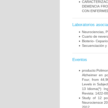
CARACTERIZAC
DEMENCIA FR
CON ENFERMED
Laboratorios asoci
Neurociencias, P
Cuarto de nevera
Bioterio- Cepario
Secuenciación y 
Eventos
producto:Poli
Alzheimer en po
Four; from 44,9
Levels in Subject
13 Idioma(*): In
Revista: 1422-00
Study of 12 pol
Neurociensce 20
2012.