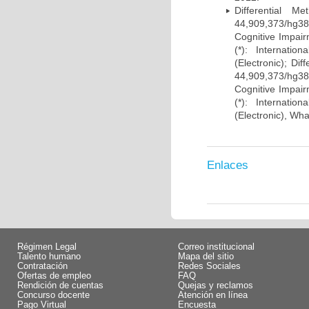
Differential 
44,909,373/hg38)
Cognitive Impairm
(*): Internati
(Electronic); Di
44,909,373/hg38)
Cognitive Impairm
(*): Internati
(Electronic), Wh
Enlaces
Régimen Legal
Correo institucional
Talento humano
Mapa del sitio
Contratación
Redes Sociales
Ofertas de empleo
FAQ
Rendición de cuentas
Quejas y reclamos
Concurso docente
Atención en línea
Pago Virtual
Encuesta