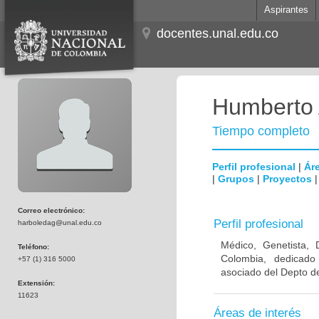
Aspirantes
docentes.unal.edu.co
Humberto 
Tiempo completo
Perfil profesional
|
Áre
|
Grupos
|
Proyectos
Correo electrónico:
Perfil profesional
harboledag@unal.edu.co
Médico, Genetista, 
Teléfono:
Colombia, dedicado
+57 (1) 316 5000
asociado del Depto de
Extensión:
11623
Áreas de interés