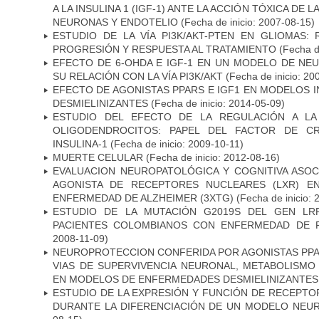
A LA INSULINA 1 (IGF-1) ANTE LA ACCIÓN TÓXICA DE
NEURONAS Y ENDOTELIO
(Fecha de inicio: 2007-08-15)
ESTUDIO DE LA VÍA PI3K/AKT-PTEN EN GLIOMAS: R
PROGRESIÓN Y RESPUESTA AL TRATAMIENTO
(Fecha de
EFECTO DE 6-OHDA E IGF-1 EN UN MODELO DE NE
SU RELACIÓN CON LA VÍA PI3K/AKT
(Fecha de inicio: 20
EFECTO DE AGONISTAS PPARS E IGF1 EN MODELOS 
DESMIELINIZANTES
(Fecha de inicio: 2014-05-09)
ESTUDIO DEL EFECTO DE LA REGULACIÓN A LA
OLIGODENDROCITOS: PAPEL DEL FACTOR DE CR
INSULINA-1
(Fecha de inicio: 2009-10-11)
MUERTE CELULAR
(Fecha de inicio: 2012-08-16)
EVALUACION NEUROPATOLÓGICA Y COGNITIVA ASOC
AGONISTA DE RECEPTORES NUCLEARES (LXR) E
ENFERMEDAD DE ALZHEIMER (3XTG)
(Fecha de inicio: 
ESTUDIO DE LA MUTACIÓN G2019S DEL GEN LR
PACIENTES COLOMBIANOS CON ENFERMEDAD DE 
2008-11-09)
NEUROPROTECCION CONFERIDA POR AGONISTAS PPAR
VIAS DE SUPERVIVENCIA NEURONAL, METABOLISMO
EN MODELOS DE ENFERMEDADES DESMIELINIZANTES
ESTUDIO DE LA EXPRESIÓN Y FUNCIÓN DE RECEPTO
DURANTE LA DIFERENCIACIÓN DE UN MODELO NEU