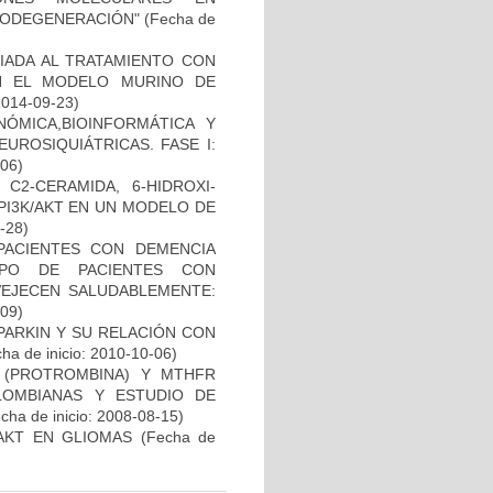
RODEGENERACIÓN"
(Fecha de
IADA AL TRATAMIENTO CON
N EL MODELO MURINO DE
2014-09-23)
ÓMICA,BIOINFORMÁTICA Y
UROSIQUIÁTRICAS. FASE I:
-06)
C2-CERAMIDA, 6-HIDROXI-
PI3K/AKT EN UN MODELO DE
2-28)
PACIENTES CON DEMENCIA
PO DE PACIENTES CON
VEJECEN SALUDABLEMENTE:
-09)
PARKIN Y SU RELACIÓN CON
ha de inicio: 2010-10-06)
I (PROTROMBINA) Y MTHFR
LOMBIANAS Y ESTUDIO DE
cha de inicio: 2008-08-15)
-AKT EN GLIOMAS
(Fecha de