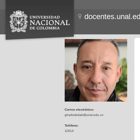
docentes.unal.e
Correo electrónico:
gharboledab@unal.edu.co
Teléfono:
11614