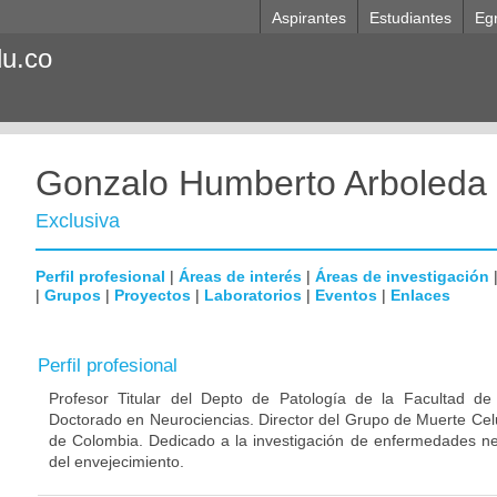
Aspirantes
Estudiantes
Eg
du.co
Gonzalo Humberto Arboleda
Exclusiva
Perfil profesional
|
Áreas de interés
|
Áreas de investigación
|
Grupos
|
Proyectos
|
Laboratorios
|
Eventos
|
Enlaces
Perfil profesional
Profesor Titular del Depto de Patología de la Facultad de
Doctorado en Neurociencias. Director del Grupo de Muerte Celu
de Colombia. Dedicado a la investigación de enfermedades ne
del envejecimiento.