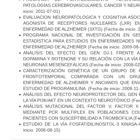
PATOLOGÍAS CEREBROVASCULARES, CÁNCER Y NEU
inicio: 2011-07-01)
EVALUACION NEUROPATOLÓGICA Y COGNITIVA ASOC
AGONISTA DE RECEPTORES NUCLEARES (LXR) E
ENFERMEDAD DE ALZHEIMER (3XTG)
(Fecha de inicio: 
PROGRAMA NACIONAL DE INVESTIGACIÓN EN GEN
ESTADÍSTICA PARA ESTUDIOS EN ENFERMEDADES NE
ENFERMEDAD DE ALZHEIMER
(Fecha de inicio: 2009-08
ANÁLISIS DEL EFECTO DEL GEN DJ-1 FRENTE A 
DOPAMINA Y ROTENONE Y SU RELACIÓN CON LA VÍA 
NEURONAS MESENCEFÁLICAS
(Fecha de inicio: 2008-0
CARACTERIZACIÓN GENÉTICA DE UN GRUPO DE 
FRONTOTEMPORAL COMPARADA CON UN GRU
ENFERMEDAD DE ALZHEIMER Y ANCIANOS QUE EN
ESTUDIO DE PROGRANULINA.
(Fecha de inicio: 2008-11
ANÁLISIS DEL EFECTO NEUROPROTECTOR DEL GEN 
LA VÍA PI3K/AKT EN UN CONTEXTO NEUROTÓXICO
(Fec
ANÁLISIS MUTACIONAL DEL FACTOR V, FACTOR I
MEDIANTE PCR MULTIPLEX EN POBLACIONES CO
PACIENTES CON SUSCEPTIBILIDAD A TROMBOFILIA
(Fe
ESTUDIO DE LA VÍA FOSFATIDILINOSITOL-3 KINASA
inicio: 2008-08-15)