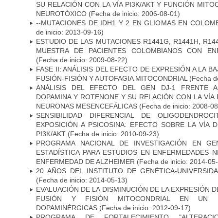
SU RELACIÓN CON LA VÍA PI3K/AKT Y FUNCIÓN MIT
NEUROTÓXICO
(Fecha de inicio: 2006-08-01)
--MUTACIONES DE IDH1 Y 2 EN GLIOMAS EN COLOMB
de inicio: 2013-09-16)
ESTUDIO DE LAS MUTACIONES R1441G, R1441H, R14
MUESTRA DE PACIENTES COLOMBIANOS CON EN
(Fecha de inicio: 2009-08-22)
FASE II: ANÁLISIS DEL EFECTO DE EXPRESIÓN A LA B
FUSIÓN-FISIÓN Y AUTOFAGIA MITOCONDRIAL
(Fecha de
ANÁLISIS DEL EFECTO DEL GEN DJ-1 FRENTE A 
DOPAMINA Y ROTENONE Y SU RELACIÓN CON LA VÍA 
NEURONAS MESENCEFÁLICAS
(Fecha de inicio: 2008-0
SENSIBILIDAD DIFERENCIAL DE OLIGODENDRO
EXPOSICIÓN A PSICOSINA: EFECTO SOBRE LA VÍA 
PI3K/AKT
(Fecha de inicio: 2010-09-23)
PROGRAMA NACIONAL DE INVESTIGACIÓN EN GEN
ESTADÍSTICA PARA ESTUDIOS EN ENFERMEDADES NE
ENFERMEDAD DE ALZHEIMER
(Fecha de inicio: 2014-05
20 AÑOS DEL INSTITUTO DE GENÉTICA-UNIVERSID
(Fecha de inicio: 2014-05-13)
EVALUACIÓN DE LA DISMINUCIÓN DE LA EXPRESIÓN 
FUSIÓN Y FISIÓN MITOCONDRIAL EN UN
DOPAMINÉRGICAS
(Fecha de inicio: 2012-09-17)
PROGRAMA DE FORTALECIMIENTO "ALTERAC