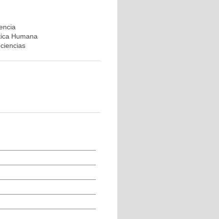
rencia
ética Humana
ociencias