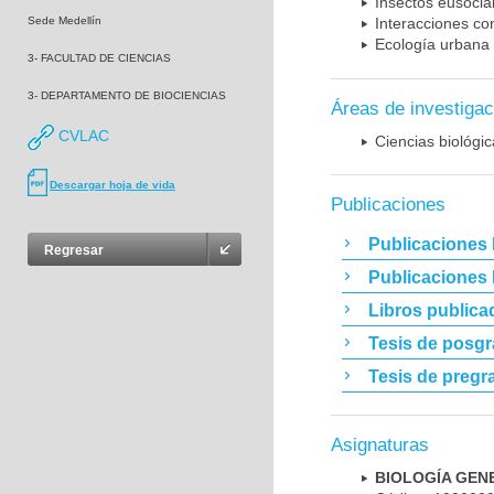
Insectos eusocia
Sede Medellín
Interacciones co
Ecología urbana
3- FACULTAD DE CIENCIAS
3- DEPARTAMENTO DE BIOCIENCIAS
Áreas de investigac
CVLAC
Ciencias biológi
Descargar hoja de vida
Publicaciones
Publicaciones 
Regresar
Publicaciones
Libros publica
Tesis de posg
Tesis de pregr
Asignaturas
BIOLOGÍA GEN