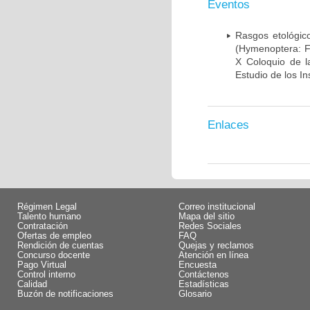
Eventos
Rasgos etológic
(Hymenoptera: Fo
X Coloquio de l
Estudio de los I
Enlaces
Régimen Legal
Correo institucional
Talento humano
Mapa del sitio
Contratación
Redes Sociales
Ofertas de empleo
FAQ
Rendición de cuentas
Quejas y reclamos
Concurso docente
Atención en línea
Pago Virtual
Encuesta
Control interno
Contáctenos
Calidad
Estadísticas
Buzón de notificaciones
Glosario