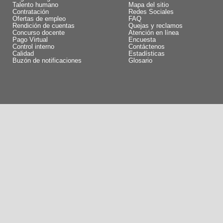
Talento humano
Mapa del sitio
Contratación
Redes Sociales
Ofertas de empleo
FAQ
Rendición de cuentas
Quejas y reclamos
Concurso docente
Atención en línea
Pago Virtual
Encuesta
Control interno
Contáctenos
Calidad
Estadísticas
Buzón de notificaciones
Glosario