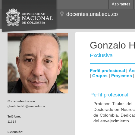
Aspirantes
docentes.unal.edu.co
Gonzalo H
Exclusiva
Perfil profesional
|
Áre
|
Grupos
|
Proyectos
Perfil profesional
Correo electrónico:
Profesor Titular de
gharboledab@unal.edu.co
Doctorado en Neuroci
de Colombia. Dedicad
Teléfono:
del envejecimiento.
11614
Extensión: