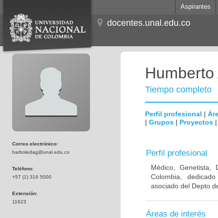
Aspirantes
docentes.unal.edu.co
Humberto 
Tiempo completo
Perfil profesional
|
Áre
|
Grupos
|
Proyectos
Correo electrónico:
Perfil profesional
harboledag@unal.edu.co
Médico, Genetista, 
Teléfono:
Colombia, dedicado
+57 (1) 316 5000
asociado del Depto de
Extensión:
11623
Áreas de interés