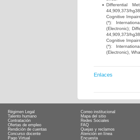
Differential 
44,909,373/hg38)
Cognitive Impairm
(*): Internati
(Electronic); Di
44,909,373/hg38)
Cognitive Impairm
(*): Internati
(Electronic), Wh
Enlaces
Régimen Legal
Correo institucional
Talento humano
Mapa del sitio
Contratación
Redes Sociales
Ofertas de empleo
FAQ
Rendición de cuentas
Quejas y reclamos
Concurso docente
Atención en línea
Pago Virtual
Encuesta