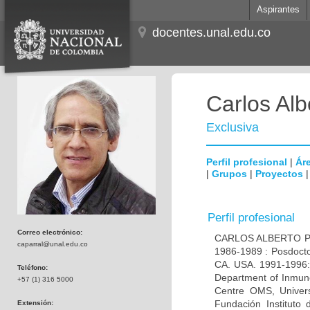
Aspirantes
docentes.unal.edu.co
Carlos Alb
Exclusiva
Perfil profesional
|
Áre
|
Grupos
|
Proyectos
Perfil profesional
Correo electrónico:
CARLOS ALBERTO PAR
caparral@unal.edu.co
1986-1989 : Posdocto
CA. USA. 1991-1996: 
Teléfono:
Department of Inmuno
+57 (1) 316 5000
Centre OMS, Univers
Fundación Instituto
Extensión: