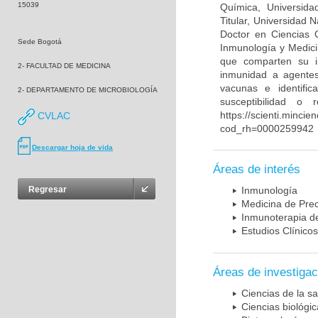
15039
Química, Universida
Titular, Universidad
Doctor en Ciencias 
Sede Bogotá
Inmunología y Medici
que comparten su in
2- FACULTAD DE MEDICINA
inmunidad a agentes 
vacunas e identifi
2- DEPARTAMENTO DE MICROBIOLOGÍA
susceptibilidad o
https://scienti.mincie
CVLAC
cod_rh=0000259942
Descargar hoja de vida
Áreas de interés
Regresar
Inmunología
Medicina de Prec
Inmunoterapia d
Estudios Clínicos
Áreas de investigac
Ciencias de la sa
Ciencias biológi