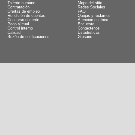
Talento humano
Mapa del sitio
Contratación
Redes Sociales
Ofertas de empleo
FAQ
Rendición de cuentas
Quejas y reclamos
Concurso docente
Atención en línea
Pago Virtual
Encuesta
Control interno
Contáctenos
Calidad
Estadísticas
Buzón de notificaciones
Glosario