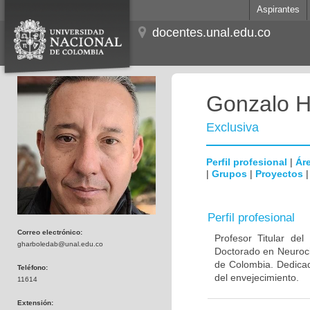
Aspirantes
docentes.unal.edu.co
Gonzalo H
Exclusiva
Perfil profesional
|
Áre
|
Grupos
|
Proyectos
Perfil profesional
Correo electrónico:
Profesor Titular de
gharboledab@unal.edu.co
Doctorado en Neuroci
de Colombia. Dedicad
Teléfono:
del envejecimiento.
11614
Extensión: