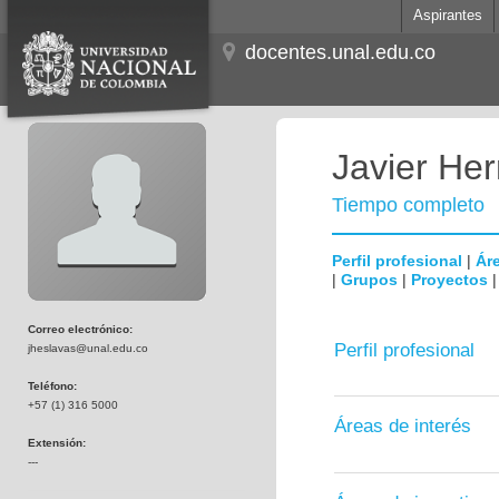
Aspirantes
docentes.unal.edu.co
Javier He
Tiempo completo
Perfil profesional
|
Áre
|
Grupos
|
Proyectos
Correo electrónico:
Perfil profesional
jheslavas@unal.edu.co
Teléfono:
+57 (1) 316 5000
Áreas de interés
Extensión:
---