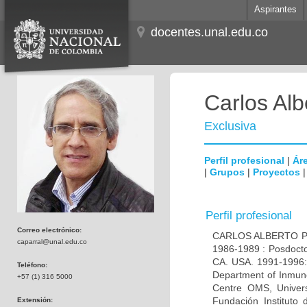
Aspirantes
docentes.unal.edu.co
Carlos Alb
Exclusiva
Perfil profesional
|
Áre
|
Grupos
|
Proyectos
Perfil profesional
Correo electrónico:
CARLOS ALBERTO PAR
caparral@unal.edu.co
1986-1989 : Posdocto
CA. USA. 1991-1996: 
Teléfono:
Department of Inmuno
+57 (1) 316 5000
Centre OMS, Univers
Fundación Instituto
Extensión: