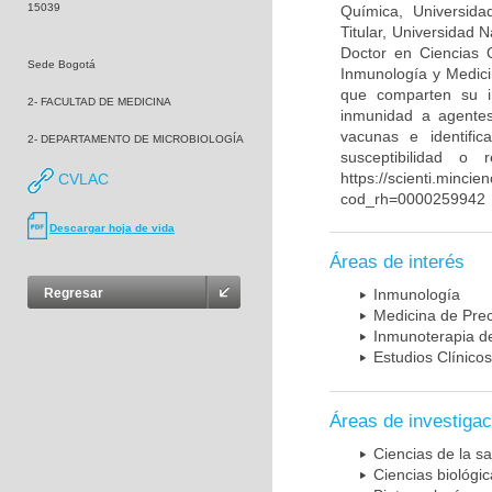
15039
Química, Universida
Titular, Universidad
Doctor en Ciencias 
Sede Bogotá
Inmunología y Medici
que comparten su in
2- FACULTAD DE MEDICINA
inmunidad a agentes 
vacunas e identifi
2- DEPARTAMENTO DE MICROBIOLOGÍA
susceptibilidad o
https://scienti.mincie
CVLAC
cod_rh=0000259942
Descargar hoja de vida
Áreas de interés
Regresar
Inmunología
Medicina de Prec
Inmunoterapia d
Estudios Clínicos
Áreas de investigac
Ciencias de la sa
Ciencias biológi