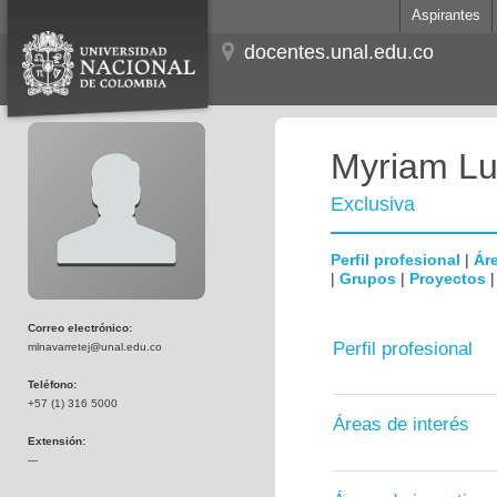
Aspirantes
docentes.unal.edu.co
Myriam Lu
Exclusiva
Perfil profesional
|
Áre
|
Grupos
|
Proyectos
Correo electrónico:
Perfil profesional
mlnavarretej@unal.edu.co
Teléfono:
+57 (1) 316 5000
Áreas de interés
Extensión:
---