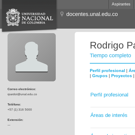
Aspirantes
docentes.unal.edu.co
Rodrigo P
Tiempo completo
Perfil profesional
|
Áre
|
Grupos
|
Proyectos
Correo electrónico:
Perfil profesional
rpardot@unal.edu.co
Teléfono:
+57 (1) 316 5000
Áreas de interés
Extensión:
---