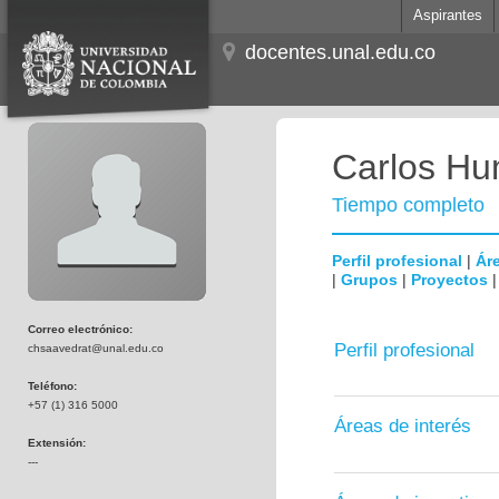
Aspirantes
docentes.unal.edu.co
Carlos Hum
Tiempo completo
Perfil profesional
|
Áre
|
Grupos
|
Proyectos
Correo electrónico:
Perfil profesional
chsaavedrat@unal.edu.co
Teléfono:
+57 (1) 316 5000
Áreas de interés
Extensión:
---