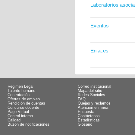
Laboratorios asoci
Eventos
Enlaces
Régimen Legal
Correo institucional
Talento humano
Mapa del sitio
Contratación
Redes Sociales
Ofertas de empleo
FAQ
Rendición de cuentas
Quejas y reclamos
Concurso docente
Atención en línea
Pago Virtual
Encuesta
Control interno
Contáctenos
Calidad
Estadísticas
Buzón de notificaciones
Glosario