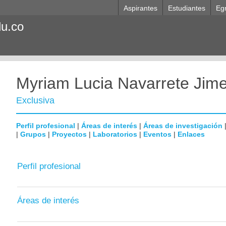
Aspirantes
Estudiantes
Eg
du.co
Myriam Lucia Navarrete Jim
Exclusiva
Perfil profesional
|
Áreas de interés
|
Áreas de investigación
|
Grupos
|
Proyectos
|
Laboratorios
|
Eventos
|
Enlaces
Perfil profesional
Áreas de interés