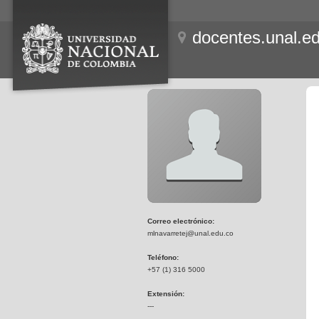
docentes.unal.e
Correo electrónico:
mlnavarretej@unal.edu.co
Teléfono:
+57 (1) 316 5000
Extensión:
---