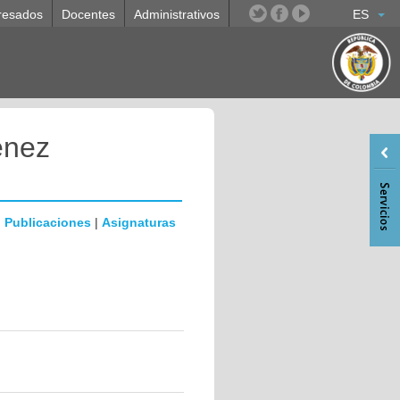
resados
Docentes
Administrativos
ES
enez
|
Publicaciones
|
Asignaturas