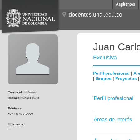
Aspirantes
docentes.unal.edu.co
Juan Carl
Exclusiva
Perfil profesional
|
Áre
|
Grupos
|
Proyectos
Correo electrónico:
Perfil profesional
jcsalaza@unal.edu.co
Teléfono:
+57 (4) 430 9000
Áreas de interés
Extensión:
---