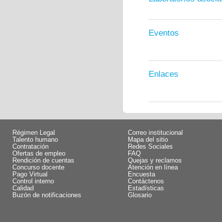
Eventos
Enlaces
Régimen Legal
Correo institucional
Talento humano
Mapa del sitio
Contratación
Redes Sociales
Ofertas de empleo
FAQ
Rendición de cuentas
Quejas y reclamos
Concurso docente
Atención en línea
Pago Virtual
Encuesta
Control interno
Contáctenos
Calidad
Estadísticas
Buzón de notificaciones
Glosario