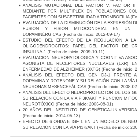
ANÁLISIS MUTACIONAL DEL FACTOR V, FACTOR I
MEDIANTE PCR MULTIPLEX EN POBLACIONES CO
PACIENTES CON SUSCEPTIBILIDAD A TROMBOFILIA
(Fe
EVALUACIÓN DE LA DISMINUCIÓN DE LA EXPRESIÓN 
FUSIÓN Y FISIÓN MITOCONDRIAL EN UN
DOPAMINÉRGICAS
(Fecha de inicio: 2012-09-17)
ESTUDIO DEL EFECTO DE LA REGULACIÓN A LA
OLIGODENDROCITOS: PAPEL DEL FACTOR DE CR
INSULINA-1
(Fecha de inicio: 2009-10-11)
EVALUACION NEUROPATOLÓGICA Y COGNITIVA ASOC
AGONISTA DE RECEPTORES NUCLEARES (LXR) E
ENFERMEDAD DE ALZHEIMER (3XTG)
(Fecha de inicio: 
ANÁLISIS DEL EFECTO DEL GEN DJ-1 FRENTE A 
DOPAMINA Y ROTENONE Y SU RELACIÓN CON LA VÍA 
NEURONAS MESENCEFÁLICAS
(Fecha de inicio: 2008-0
ANÁLISIS DEL EFECTO NEUROPROTECTOR DE LOS GEN
SU RELACIÓN CON LA VÍA PI3K/AKT Y FUNCIÓN MIT
NEUROTÓXICO
(Fecha de inicio: 2006-08-01)
20 AÑOS DEL INSTITUTO DE GENÉTICA-UNIVERSID
(Fecha de inicio: 2014-05-13)
EFECTO DE 6-OHDA E IGF-1 EN UN MODELO DE NE
SU RELACIÓN CON LA VÍA PI3K/AKT
(Fecha de inicio: 20