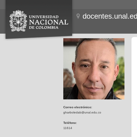
docentes.unal.e
Correo electrónico:
gharboledab@unal.edu.co
Teléfono:
11614