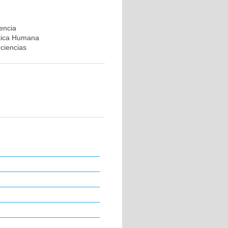
rencia
ética Humana
ociencias