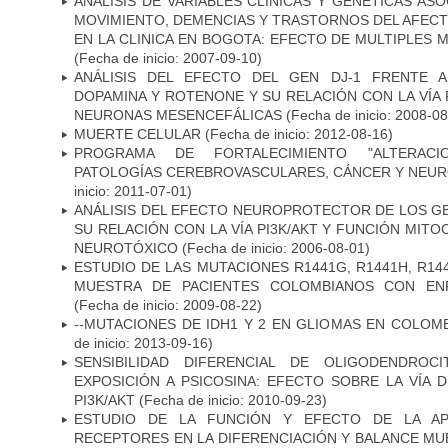
ANALISIS DE VARIABLES CLINICAS Y GENETICAS AS
MOVIMIENTO, DEMENCIAS Y TRASTORNOS DEL AFEC
EN LA CLINICA EN BOGOTA: EFECTO DE MULTIPLES
(Fecha de inicio: 2007-09-10)
ANÁLISIS DEL EFECTO DEL GEN DJ-1 FRENTE A 
DOPAMINA Y ROTENONE Y SU RELACIÓN CON LA VÍA 
NEURONAS MESENCEFÁLICAS
(Fecha de inicio: 2008-0
MUERTE CELULAR
(Fecha de inicio: 2012-08-16)
PROGRAMA DE FORTALECIMIENTO "ALTERAC
PATOLOGÍAS CEREBROVASCULARES, CÁNCER Y NEU
inicio: 2011-07-01)
ANÁLISIS DEL EFECTO NEUROPROTECTOR DE LOS GEN
SU RELACIÓN CON LA VÍA PI3K/AKT Y FUNCIÓN MIT
NEUROTÓXICO
(Fecha de inicio: 2006-08-01)
ESTUDIO DE LAS MUTACIONES R1441G, R1441H, R14
MUESTRA DE PACIENTES COLOMBIANOS CON EN
(Fecha de inicio: 2009-08-22)
--MUTACIONES DE IDH1 Y 2 EN GLIOMAS EN COLOMB
de inicio: 2013-09-16)
SENSIBILIDAD DIFERENCIAL DE OLIGODENDRO
EXPOSICIÓN A PSICOSINA: EFECTO SOBRE LA VÍA 
PI3K/AKT
(Fecha de inicio: 2010-09-23)
ESTUDIO DE LA FUNCIÓN Y EFECTO DE LA AP
RECEPTORES EN LA DIFERENCIACIÓN Y BALANCE MU