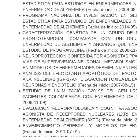
ESTADÍSTICA PARA ESTUDIOS EN ENFERMEDADES NE
ENFERMEDAD DE ALZHEIMER
(Fecha de inicio: 2009-08
PROGRAMA NACIONAL DE INVESTIGACIÓN EN GEN
ESTADÍSTICA PARA ESTUDIOS EN ENFERMEDADES NE
ENFERMEDAD DE ALZHEIMER
(Fecha de inicio: 2014-05
CARACTERIZACIÓN GENÉTICA DE UN GRUPO DE 
FRONTOTEMPORAL COMPARADA CON UN GRU
ENFERMEDAD DE ALZHEIMER Y ANCIANOS QUE EN
ESTUDIO DE PROGRANULINA.
(Fecha de inicio: 2008-11
NEUROPROTECCION CONFERIDA POR AGONISTAS PPAR
VIAS DE SUPERVIVENCIA NEURONAL, METABOLISMO
EN MODELOS DE ENFERMEDADES DESMIELINIZANTES
ANÁLISIS DEL EFECTO ANTI-APOPTÓTICO DEL FACTO
A LA INSULINA 1 (IGF-1) ANTE LA ACCIÓN TÓXICA DE
NEURONAS Y ENDOTELIO
(Fecha de inicio: 2007-08-15)
ESTUDIO DE LA MUTACIÓN G2019S DEL GEN LR
PACIENTES COLOMBIANOS CON ENFERMEDAD DE 
2008-11-09)
EVALUACION NEUROPATOLÓGICA Y COGNITIVA ASOC
AGONISTA DE RECEPTORES NUCLEARES (LXR) E
ENFERMEDAD DE ALZHEIMER (3XTG)
(Fecha de inicio: 
ENVEJECIMIENTO CEREBRAL Y MODELOS DE ENV
(Fecha de inicio: 2011-07-01)