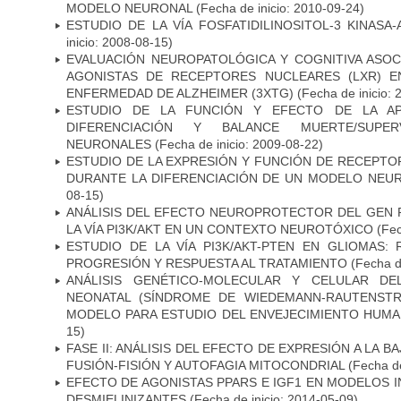
MODELO NEURONAL
(Fecha de inicio: 2010-09-24)
ESTUDIO DE LA VÍA FOSFATIDILINOSITOL-3 KINASA
inicio: 2008-08-15)
EVALUACIÓN NEUROPATOLÓGICA Y COGNITIVA ASOC
AGONISTAS DE RECEPTORES NUCLEARES (LXR) 
ENFERMEDAD DE ALZHEIMER (3XTG)
(Fecha de inicio: 
ESTUDIO DE LA FUNCIÓN Y EFECTO DE LA AP
DIFERENCIACIÓN Y BALANCE MUERTE/SUPE
NEURONALES
(Fecha de inicio: 2009-08-22)
ESTUDIO DE LA EXPRESIÓN Y FUNCIÓN DE RECEPTO
DURANTE LA DIFERENCIACIÓN DE UN MODELO NEU
08-15)
ANÁLISIS DEL EFECTO NEUROPROTECTOR DEL GEN 
LA VÍA PI3K/AKT EN UN CONTEXTO NEUROTÓXICO
(Fec
ESTUDIO DE LA VÍA PI3K/AKT-PTEN EN GLIOMAS: R
PROGRESIÓN Y RESPUESTA AL TRATAMIENTO
(Fecha de
ANÁLISIS GENÉTICO-MOLECULAR Y CELULAR DE
NEONATAL (SÍNDROME DE WIEDEMANN-RAUTENSTR
MODELO PARA ESTUDIO DEL ENVEJECIMIENTO HUM
15)
FASE II: ANÁLISIS DEL EFECTO DE EXPRESIÓN A LA B
FUSIÓN-FISIÓN Y AUTOFAGIA MITOCONDRIAL
(Fecha de
EFECTO DE AGONISTAS PPARS E IGF1 EN MODELOS 
DESMIELINIZANTES
(Fecha de inicio: 2014-05-09)