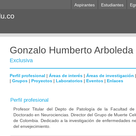
Aspirantes
Estudiantes
Eg
du.co
Gonzalo Humberto Arboleda
Exclusiva
Perfil profesional
|
Áreas de interés
|
Áreas de investigación
|
Grupos
|
Proyectos
|
Laboratorios
|
Eventos
|
Enlaces
Perfil profesional
Profesor Titular del Depto de Patología de la Facultad de
Doctorado en Neurociencias. Director del Grupo de Muerte Celu
de Colombia. Dedicado a la investigación de enfermedades ne
del envejecimiento.