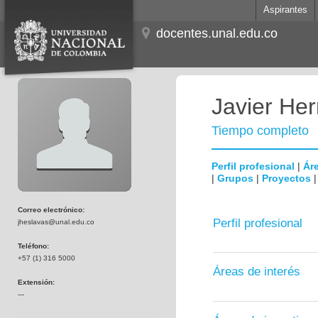
Aspirantes
docentes.unal.edu.co
Javier He
Tiempo completo
Perfil profesional
|
Áre
|
Grupos
|
Proyectos
Correo electrónico:
Perfil profesional
jheslavas@unal.edu.co
Teléfono:
+57 (1) 316 5000
Áreas de interés
Extensión:
---