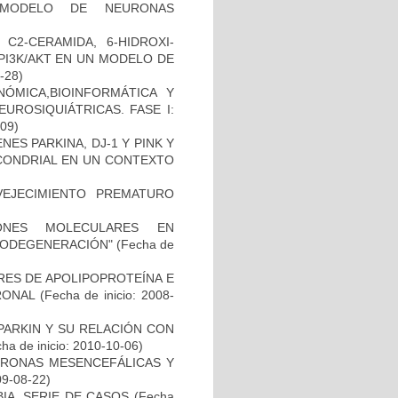
 MODELO DE NEURONAS
C2-CERAMIDA, 6-HIDROXI-
PI3K/AKT EN UN MODELO DE
2-28)
ÓMICA,BIOINFORMÁTICA Y
UROSIQUIÁTRICAS. FASE I:
-09)
ES PARKINA, DJ-1 Y PINK Y
OCONDRIAL EN UN CONTEXTO
EJECIMIENTO PREMATURO
IONES MOLECULARES EN
RODEGENERACIÓN"
(Fecha de
RES DE APOLIPOPROTEÍNA E
RONAL
(Fecha de inicio: 2008-
PARKIN Y SU RELACIÓN CON
ha de inicio: 2010-10-06)
URONAS MESENCEFÁLICAS Y
09-08-22)
IA. SERIE DE CASOS
(Fecha