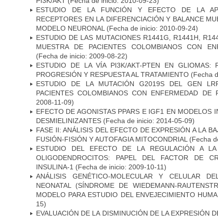
PI3K/AKT
(Fecha de inicio: 2010-09-23)
ESTUDIO DE LA FUNCIÓN Y EFECTO DE LA AP
RECEPTORES EN LA DIFERENCIACIÓN Y BALANCE MU
MODELO NEURONAL
(Fecha de inicio: 2010-09-24)
ESTUDIO DE LAS MUTACIONES R1441G, R1441H, R14
MUESTRA DE PACIENTES COLOMBIANOS CON EN
(Fecha de inicio: 2009-08-22)
ESTUDIO DE LA VÍA PI3K/AKT-PTEN EN GLIOMAS: R
PROGRESIÓN Y RESPUESTA AL TRATAMIENTO
(Fecha de
ESTUDIO DE LA MUTACIÓN G2019S DEL GEN LR
PACIENTES COLOMBIANOS CON ENFERMEDAD DE 
2008-11-09)
EFECTO DE AGONISTAS PPARS E IGF1 EN MODELOS 
DESMIELINIZANTES
(Fecha de inicio: 2014-05-09)
FASE II: ANÁLISIS DEL EFECTO DE EXPRESIÓN A LA B
FUSIÓN-FISIÓN Y AUTOFAGIA MITOCONDRIAL
(Fecha de
ESTUDIO DEL EFECTO DE LA REGULACIÓN A LA
OLIGODENDROCITOS: PAPEL DEL FACTOR DE CR
INSULINA-1
(Fecha de inicio: 2009-10-11)
ANÁLISIS GENÉTICO-MOLECULAR Y CELULAR DE
NEONATAL (SÍNDROME DE WIEDEMANN-RAUTENSTR
MODELO PARA ESTUDIO DEL ENVEJECIMIENTO HUM
15)
EVALUACIÓN DE LA DISMINUCIÓN DE LA EXPRESIÓN 