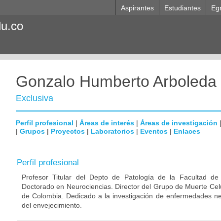
Aspirantes
Estudiantes
Eg
du.co
Gonzalo Humberto Arboleda
Exclusiva
Perfil profesional
|
Áreas de interés
|
Áreas de investigación
|
Grupos
|
Proyectos
|
Laboratorios
|
Eventos
|
Enlaces
Perfil profesional
Profesor Titular del Depto de Patología de la Facultad de
Doctorado en Neurociencias. Director del Grupo de Muerte Celu
de Colombia. Dedicado a la investigación de enfermedades ne
del envejecimiento.