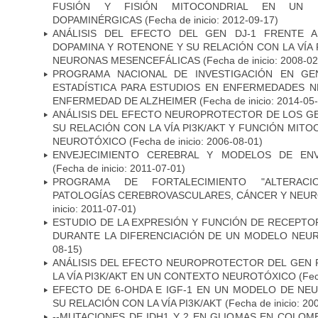
FUSIÓN Y FISIÓN MITOCONDRIAL EN UN
DOPAMINÉRGICAS
(Fecha de inicio: 2012-09-17)
ANÁLISIS DEL EFECTO DEL GEN DJ-1 FRENTE A 
DOPAMINA Y ROTENONE Y SU RELACIÓN CON LA VÍA 
NEURONAS MESENCEFÁLICAS
(Fecha de inicio: 2008-0
PROGRAMA NACIONAL DE INVESTIGACIÓN EN GEN
ESTADÍSTICA PARA ESTUDIOS EN ENFERMEDADES NE
ENFERMEDAD DE ALZHEIMER
(Fecha de inicio: 2014-05
ANÁLISIS DEL EFECTO NEUROPROTECTOR DE LOS GEN
SU RELACIÓN CON LA VÍA PI3K/AKT Y FUNCIÓN MIT
NEUROTÓXICO
(Fecha de inicio: 2006-08-01)
ENVEJECIMIENTO CEREBRAL Y MODELOS DE ENV
(Fecha de inicio: 2011-07-01)
PROGRAMA DE FORTALECIMIENTO "ALTERAC
PATOLOGÍAS CEREBROVASCULARES, CÁNCER Y NEU
inicio: 2011-07-01)
ESTUDIO DE LA EXPRESIÓN Y FUNCIÓN DE RECEPTO
DURANTE LA DIFERENCIACIÓN DE UN MODELO NEU
08-15)
ANÁLISIS DEL EFECTO NEUROPROTECTOR DEL GEN 
LA VÍA PI3K/AKT EN UN CONTEXTO NEUROTÓXICO
(Fec
EFECTO DE 6-OHDA E IGF-1 EN UN MODELO DE NE
SU RELACIÓN CON LA VÍA PI3K/AKT
(Fecha de inicio: 20
--MUTACIONES DE IDH1 Y 2 EN GLIOMAS EN COLOMB