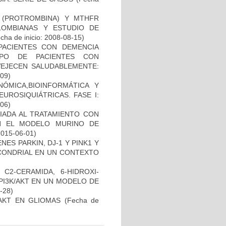
I (PROTROMBINA) Y MTHFR
LOMBIANAS Y ESTUDIO DE
cha de inicio: 2008-08-15)
PACIENTES CON DEMENCIA
PO DE PACIENTES CON
VEJECEN SALUDABLEMENTE:
-09)
ÓMICA,BIOINFORMÁTICA Y
UROSIQUIÁTRICAS. FASE I:
-06)
IADA AL TRATAMIENTO CON
N EL MODELO MURINO DE
2015-06-01)
ES PARKIN, DJ-1 Y PINK1 Y
OCONDRIAL EN UN CONTEXTO
C2-CERAMIDA, 6-HIDROXI-
PI3K/AKT EN UN MODELO DE
8-28)
-AKT EN GLIOMAS
(Fecha de