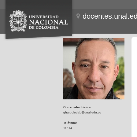
docentes.unal.e
Correo electrónico:
gharboledab@unal.edu.co
Teléfono:
11614