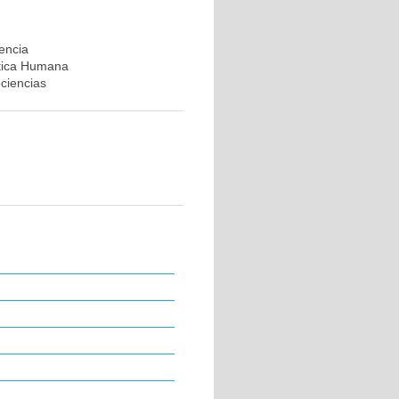
rencia
ética Humana
ociencias