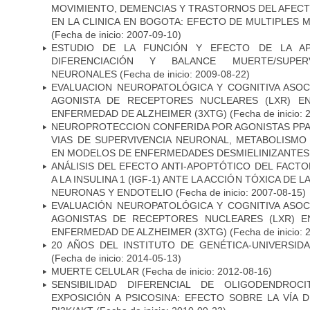
MOVIMIENTO, DEMENCIAS Y TRASTORNOS DEL AFEC
EN LA CLINICA EN BOGOTA: EFECTO DE MULTIPLES
(Fecha de inicio: 2007-09-10)
ESTUDIO DE LA FUNCIÓN Y EFECTO DE LA AP
DIFERENCIACIÓN Y BALANCE MUERTE/SUPE
NEURONALES
(Fecha de inicio: 2009-08-22)
EVALUACION NEUROPATOLÓGICA Y COGNITIVA ASOC
AGONISTA DE RECEPTORES NUCLEARES (LXR) E
ENFERMEDAD DE ALZHEIMER (3XTG)
(Fecha de inicio: 
NEUROPROTECCION CONFERIDA POR AGONISTAS PPAR
VIAS DE SUPERVIVENCIA NEURONAL, METABOLISMO
EN MODELOS DE ENFERMEDADES DESMIELINIZANTES
ANÁLISIS DEL EFECTO ANTI-APOPTÓTICO DEL FACTO
A LA INSULINA 1 (IGF-1) ANTE LA ACCIÓN TÓXICA DE
NEURONAS Y ENDOTELIO
(Fecha de inicio: 2007-08-15)
EVALUACIÓN NEUROPATOLÓGICA Y COGNITIVA ASOC
AGONISTAS DE RECEPTORES NUCLEARES (LXR) 
ENFERMEDAD DE ALZHEIMER (3XTG)
(Fecha de inicio: 
20 AÑOS DEL INSTITUTO DE GENÉTICA-UNIVERSID
(Fecha de inicio: 2014-05-13)
MUERTE CELULAR
(Fecha de inicio: 2012-08-16)
SENSIBILIDAD DIFERENCIAL DE OLIGODENDRO
EXPOSICIÓN A PSICOSINA: EFECTO SOBRE LA VÍA 