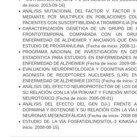
de inicio: 2013-09-16)
ANÁLISIS MUTACIONAL DEL FACTOR V, FACTOR I
MEDIANTE PCR MULTIPLEX EN POBLACIONES CO
PACIENTES CON SUSCEPTIBILIDAD A TROMBOFILIA
(Fe
CARACTERIZACIÓN GENÉTICA DE UN GRUPO DE 
FRONTOTEMPORAL COMPARADA CON UN GRU
ENFERMEDAD DE ALZHEIMER Y ANCIANOS QUE EN
ESTUDIO DE PROGRANULINA.
(Fecha de inicio: 2008-11
PROGRAMA NACIONAL DE INVESTIGACIÓN EN GEN
ESTADÍSTICA PARA ESTUDIOS EN ENFERMEDADES NE
ENFERMEDAD DE ALZHEIMER
(Fecha de inicio: 2009-08
EVALUACION NEUROPATOLÓGICA Y COGNITIVA ASOC
AGONISTA DE RECEPTORES NUCLEARES (LXR) E
ENFERMEDAD DE ALZHEIMER (3XTG)
(Fecha de inicio: 
ANÁLISIS DEL EFECTO NEUROPROTECTOR DE LOS GEN
SU RELACIÓN CON LA VÍA PI3K/AKT Y FUNCIÓN MIT
NEUROTÓXICO
(Fecha de inicio: 2006-08-01)
ANÁLISIS DEL EFECTO DEL GEN DJ-1 FRENTE A 
DOPAMINA Y ROTENONE Y SU RELACIÓN CON LA VÍA 
NEURONAS MESENCEFÁLICAS
(Fecha de inicio: 2008-0
ESTUDIO DE LA VÍA FOSFATIDILINOSITOL-3 KINASA
inicio: 2008-08-15)