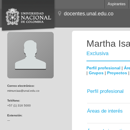
Aspirantes
docentes.unal.edu.co
Martha Is
Exclusiva
Perfil profesional
|
Áre
|
Grupos
|
Proyectos
Correo electrónico:
Perfil profesional
mimurciaa@unal.edu.co
Teléfono:
+57 (1) 316 5000
Áreas de interés
Extensión:
---