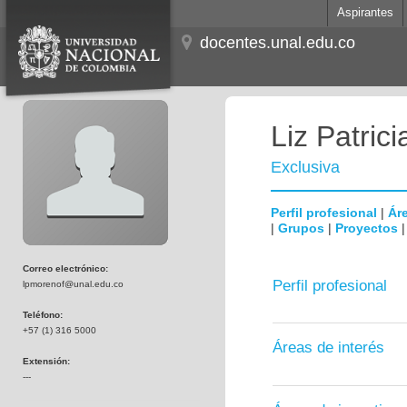
Aspirantes
docentes.unal.edu.co
Liz Patri
Exclusiva
Perfil profesional
|
Áre
|
Grupos
|
Proyectos
Correo electrónico:
Perfil profesional
lpmorenof@unal.edu.co
Teléfono:
+57 (1) 316 5000
Áreas de interés
Extensión:
---