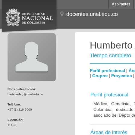
Aspirantes
docentes.unal.edu.co
Humberto 
Tiempo completo
Perfil profesional
|
Áre
|
Grupos
|
Proyectos
Correo electrónico:
Perfil profesional
harboledag@unal.edu.co
Médico, Genetista, 
Teléfono:
Colombia, dedicado
+57 (1) 316 5000
asociado del Depto de
Extensión:
11623
Áreas de interés