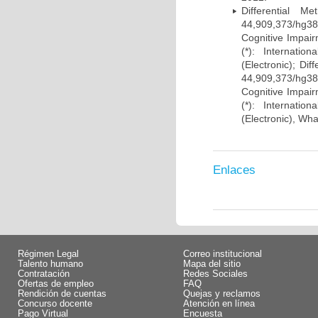
Differential 
44,909,373/hg38)
Cognitive Impairm
(*): Internati
(Electronic); Di
44,909,373/hg38)
Cognitive Impairm
(*): Internati
(Electronic), Wh
Enlaces
Régimen Legal
Correo institucional
Talento humano
Mapa del sitio
Contratación
Redes Sociales
Ofertas de empleo
FAQ
Rendición de cuentas
Quejas y reclamos
Concurso docente
Atención en línea
Pago Virtual
Encuesta