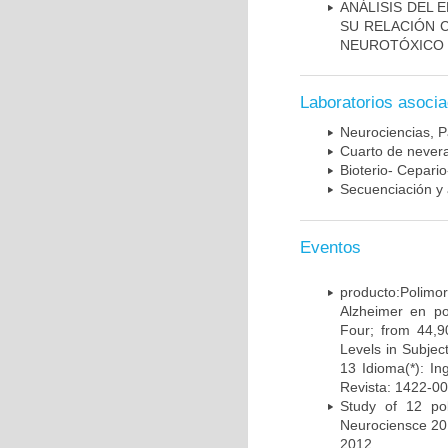
ANÁLISIS DEL 
SU RELACIÓN C
NEUROTÓXICO
Laboratorios asoci
Neurociencias, P
Cuarto de nevera
Bioterio- Cepario
Secuenciación y 
Eventos
producto:Poli
Alzheimer en po
Four; from 44,9
Levels in Subject
13 Idioma(*): In
Revista: 1422-00
Study of 12 pol
Neurociensce 20
2012.