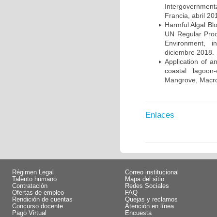
Intergovernmen
Francia, abril 20
Harmful Algal Bl
UN Regular Proc
Environment, i
diciembre 2018.
Application of a
coastal lagoon
Mangrove, Macro
Enlaces
Régimen Legal
Correo institucional
Talento humano
Mapa del sitio
Contratación
Redes Sociales
Ofertas de empleo
FAQ
Rendición de cuentas
Quejas y reclamos
Concurso docente
Atención en línea
Pago Virtual
Encuesta