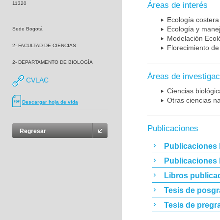
11320
Áreas de interés
Ecología costera
Ecología y mane
Sede Bogotá
Modelación Ecol
2- FACULTAD DE CIENCIAS
Florecimiento de
2- DEPARTAMENTO DE BIOLOGÍA
Áreas de investigac
CVLAC
Ciencias biológi
Otras ciencias n
Descargar hoja de vida
Publicaciones
Regresar
Publicaciones 
Publicaciones
Libros publica
Tesis de posg
Tesis de pregr