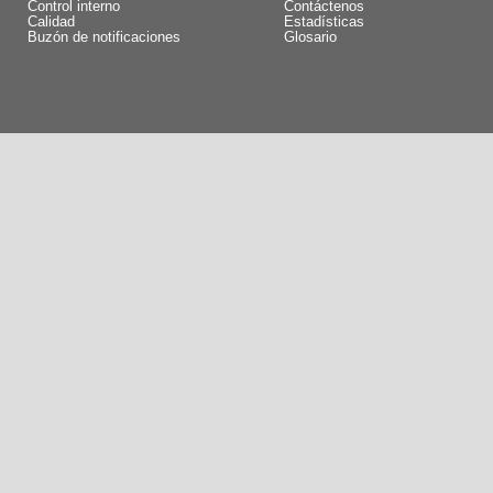
Control interno
Contáctenos
Calidad
Estadísticas
Buzón de notificaciones
Glosario