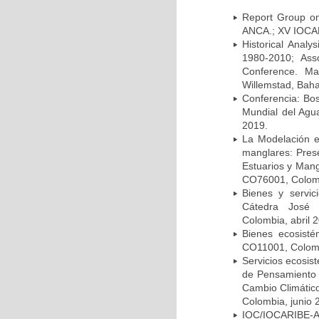
Report Group on
ANCA.; XV IOCAR
Historical Analy
1980-2010; Asso
Conference. Ma
Willemstad, Bah
Conferencia: Bo
Mundial del Agu
2019.
La Modelación e
manglares: Prese
Estuarios y Man
CO76001, Colom
Bienes y servic
Cátedra José
Colombia, abril 
Bienes ecosist
CO11001, Colombi
Servicios ecosis
de Pensamiento 
Cambio Climático
Colombia, junio 
IOC/IOCARIBE-