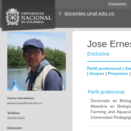
Aspirantes
docentes.unal.edu.co
Jose Erne
Exclusiva
Perfil profesional
|
Áre
|
Grupos
|
Proyectos
Perfil profesional
Correo electrónico:
Doctorado en Biologí
jemancerap@unal.edu.co
Maestría en Biologí
Farming and Aquacult
Teléfono:
Universidad Pedagógi
3163313302
Extensión: