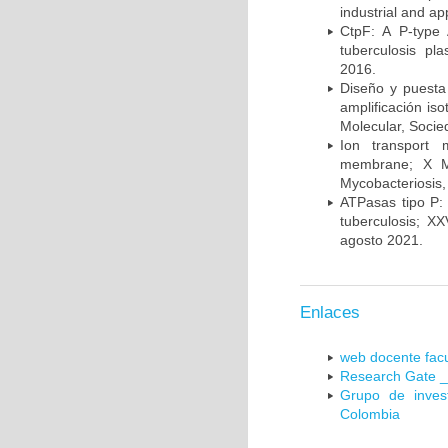
industrial and a
CtpF: A P-type
tuberculosis p
2016.
Diseño y puesta
amplificación is
Molecular, Socie
Ion transport 
membrane; X Me
Mycobacteriosis,
ATPasas tipo P: 
tuberculosis; X
agosto 2021.
Enlaces
web docente facu
Research Gate _
Grupo de inves
Colombia