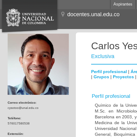
Aspirantes
docentes.unal.edu.co
Carlos Ye
Exclusiva
Perfil profesional
|
Áre
|
Grupos
|
Proyectos
Perfil profesional
Correo electrónico:
Químico de la Unive
cysotoo@unal.edu.co
M.Sc. en Microbiolo
Barcelona en 2003, y
Teléfono:
Medicina de la Univ
576017580538
Universidad Naciona
General, Bioquímica 
Extensión: