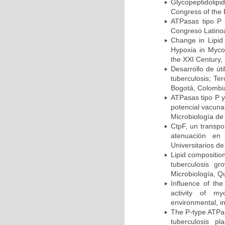
Glycopeptidolipi
Congress of the 
ATPasas tipo P 
Congreso Latinoa
Change in Lipid
Hypoxia in Mycob
the XXI Century,
Desarrollo de út
tuberculosis; Te
Bogotá, Colombi
ATPasas tipo P 
potencial vacuna
Microbiología de
CtpF, un transp
atenuación en 
Universitarios d
Lipid compositio
tuberculosis g
Microbiología, Q
Influence of th
activity of my
environmental, i
The P-type ATPas
tuberculosis p