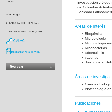
14445
investigación ¿Bioqu
de Colombia Actualme
Sociedad Latinoameric
Sede Bogotá
2- FACULTAD DE CIENCIAS
Áreas de interés
2- DEPARTAMENTO DE QUÍMICA
Bioquímica
Microbiología
CVLAC
Microbiología mo
Micobacterias
Descargar hoja de vida
tuberculosis
vacunas
diseño de antitu
Regresar
Áreas de investigac
Ciencias biológi
Biotecnología en
Publicaciones