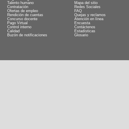
Talento humano
Mapa del sitio
Contratación
Redes Sociales
Ofertas de empleo
FAQ
Rendición de cuentas
Quejas y reclamos
Concurso docente
Atención en línea
Pago Virtual
Encuesta
Control interno
Contáctenos
Calidad
Estadísticas
Buzón de notificaciones
Glosario