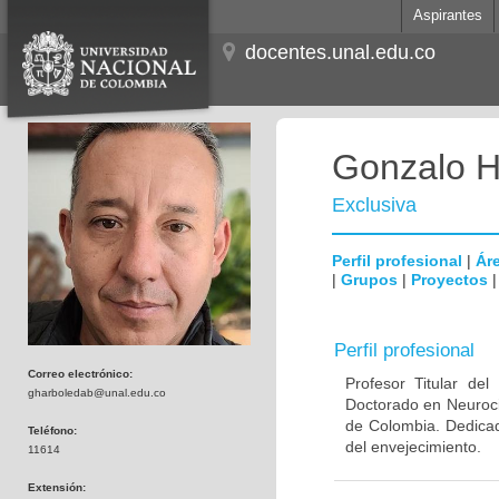
Aspirantes
docentes.unal.edu.co
Gonzalo H
Exclusiva
Perfil profesional
|
Áre
|
Grupos
|
Proyectos
Perfil profesional
Correo electrónico:
Profesor Titular de
gharboledab@unal.edu.co
Doctorado en Neuroci
de Colombia. Dedicad
Teléfono:
del envejecimiento.
11614
Extensión: