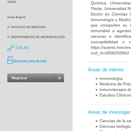
15039
Química, Universida
Titular, Universidad
Doctor en Ciencias 
Sede Bogotá
Inmunología y Medici
que comparten su in
2- FACULTAD DE MEDICINA
inmunidad a agentes 
vacunas e identifi
2- DEPARTAMENTO DE MICROBIOLOGÍA
susceptibilidad o
https://scienti.mincie
CVLAC
cod_rh=0000259942
Descargar hoja de vida
Áreas de interés
Regresar
Inmunología
Medicina de Prec
Inmunoterapia d
Estudios Clínicos
Áreas de investigac
Ciencias de la sa
Ciencias biológi