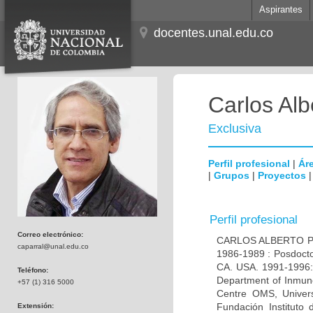
Aspirantes
docentes.unal.edu.co
Carlos Alb
Exclusiva
Perfil profesional
|
Áre
|
Grupos
|
Proyectos
Perfil profesional
Correo electrónico:
CARLOS ALBERTO PAR
caparral@unal.edu.co
1986-1989 : Posdocto
CA. USA. 1991-1996: 
Teléfono:
Department of Inmuno
+57 (1) 316 5000
Centre OMS, Univers
Fundación Instituto
Extensión: