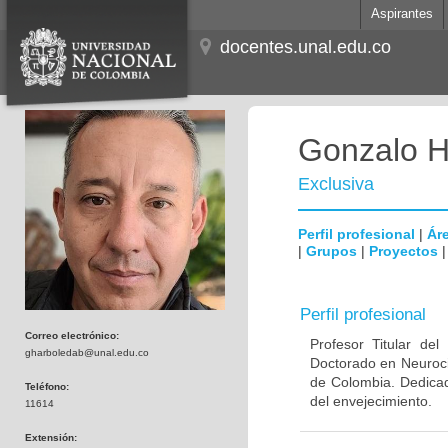
Aspirantes
docentes.unal.edu.co
Gonzalo H
Exclusiva
Perfil profesional
|
Áre
|
Grupos
|
Proyectos
Perfil profesional
Correo electrónico:
Profesor Titular de
gharboledab@unal.edu.co
Doctorado en Neuroci
de Colombia. Dedicad
Teléfono:
del envejecimiento.
11614
Extensión: