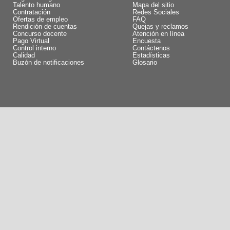
Talento humano
Mapa del sitio
Contratación
Redes Sociales
Ofertas de empleo
FAQ
Rendición de cuentas
Quejas y reclamos
Concurso docente
Atención en línea
Pago Virtual
Encuesta
Control interno
Contáctenos
Calidad
Estadísticas
Buzón de notificaciones
Glosario