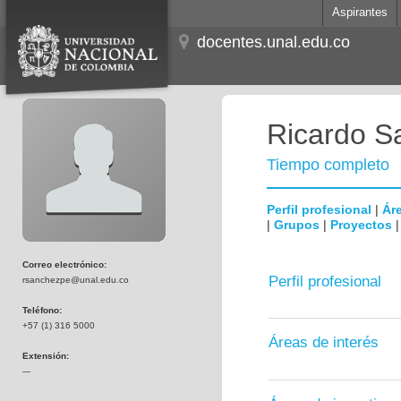
Aspirantes
docentes.unal.edu.co
Ricardo S
Tiempo completo
Perfil profesional
|
Áre
|
Grupos
|
Proyectos
Correo electrónico:
Perfil profesional
rsanchezpe@unal.edu.co
Teléfono:
+57 (1) 316 5000
Áreas de interés
Extensión:
---