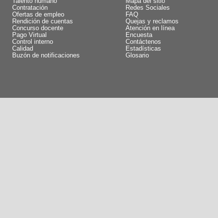
Talento humano
Mapa del sitio
Contratación
Redes Sociales
Ofertas de empleo
FAQ
Rendición de cuentas
Quejas y reclamos
Concurso docente
Atención en línea
Pago Virtual
Encuesta
Control interno
Contáctenos
Calidad
Estadísticas
Buzón de notificaciones
Glosario