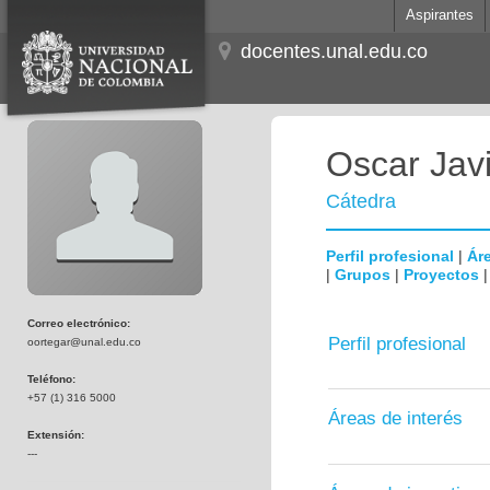
Aspirantes
docentes.unal.edu.co
Oscar Jav
Cátedra
Perfil profesional
|
Áre
|
Grupos
|
Proyectos
Correo electrónico:
Perfil profesional
oortegar@unal.edu.co
Teléfono:
+57 (1) 316 5000
Áreas de interés
Extensión:
---