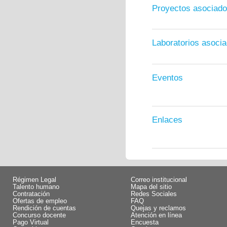
Proyectos asociad
Laboratorios asoci
Eventos
Enlaces
Régimen Legal
Correo institucional
Talento humano
Mapa del sitio
Contratación
Redes Sociales
Ofertas de empleo
FAQ
Rendición de cuentas
Quejas y reclamos
Concurso docente
Atención en línea
Pago Virtual
Encuesta