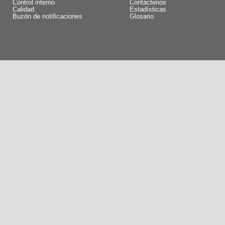
Control interno
Contáctenos
Calidad
Estadísticas
Buzón de notificaciones
Glosario