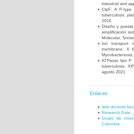
industrial and a
CtpF: A P-type
tuberculosis p
2016.
Diseño y puesta
amplificación is
Molecular, Socie
Ion transport 
membrane; X Me
Mycobacteriosis,
ATPasas tipo P: 
tuberculosis; X
agosto 2021.
Enlaces
web docente facu
Research Gate _
Grupo de inves
Colombia