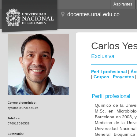
Aspirantes
docentes.unal.edu.co
Carlos Ye
Exclusiva
Perfil profesional
|
Áre
|
Grupos
|
Proyectos
Perfil profesional
Correo electrónico:
Químico de la Unive
cysotoo@unal.edu.co
M.Sc. en Microbiolo
Barcelona en 2003, y
Teléfono:
Medicina de la Univ
576017580538
Universidad Naciona
General, Bioquímica 
Extensión: