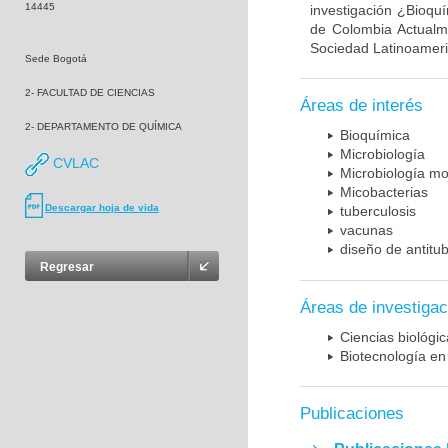
14445
investigación ¿Bioqu
de Colombia Actualme
Sociedad Latinoameric
Sede Bogotá
2- FACULTAD DE CIENCIAS
Áreas de interés
2- DEPARTAMENTO DE QUÍMICA
Bioquímica
Microbiología
CVLAC
Microbiología mo
Micobacterias
Descargar hoja de vida
tuberculosis
vacunas
diseño de antitu
Regresar
Áreas de investigac
Ciencias biológi
Biotecnología en
Publicaciones