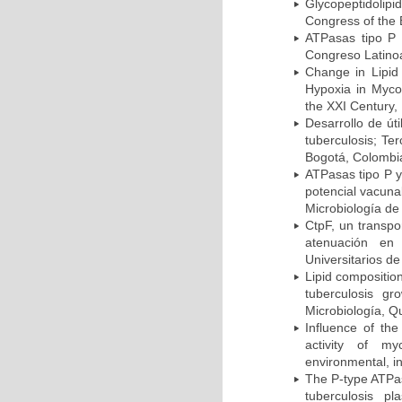
Glycopeptidolipi
Congress of the 
ATPasas tipo P 
Congreso Latinoa
Change in Lipid
Hypoxia in Mycob
the XXI Century,
Desarrollo de út
tuberculosis; Te
Bogotá, Colombi
ATPasas tipo P 
potencial vacuna
Microbiología de
CtpF, un transp
atenuación en 
Universitarios d
Lipid compositio
tuberculosis g
Microbiología, Q
Influence of th
activity of my
environmental, i
The P-type ATPas
tuberculosis p