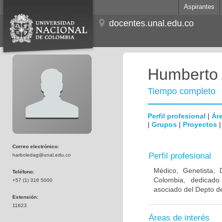
Aspirantes
docentes.unal.edu.co
Humberto 
Tiempo completo
Perfil profesional
|
Áre
|
Grupos
|
Proyectos
Correo electrónico:
Perfil profesional
harboledag@unal.edu.co
Médico, Genetista, 
Teléfono:
Colombia, dedicado
+57 (1) 316 5000
asociado del Depto de
Extensión:
11623
Áreas de interés