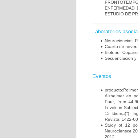
FRONTOTEMP
ENFERMEDAD D
ESTUDIO DE P
Laboratorios asoci
Neurociencias, P
Cuarto de nevera
Bioterio- Cepario
Secuenciación y 
Eventos
producto:Poli
Alzheimer en po
Four; from 44,9
Levels in Subject
13 Idioma(*): In
Revista: 1422-00
Study of 12 pol
Neurociensce 20
2012.