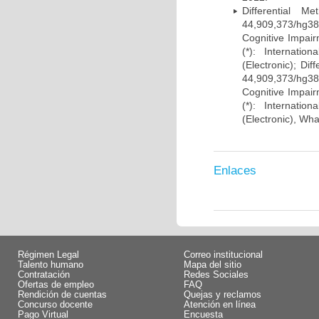
Differential 
44,909,373/hg38)
Cognitive Impairm
(*): Internati
(Electronic); Di
44,909,373/hg38)
Cognitive Impairm
(*): Internati
(Electronic), Wh
Enlaces
Régimen Legal
Correo institucional
Talento humano
Mapa del sitio
Contratación
Redes Sociales
Ofertas de empleo
FAQ
Rendición de cuentas
Quejas y reclamos
Concurso docente
Atención en línea
Pago Virtual
Encuesta