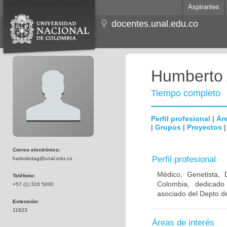
Aspirantes
docentes.unal.edu.co
Humberto 
Tiempo completo
Perfil profesional
|
Áre
|
Grupos
|
Proyectos
Correo electrónico:
Perfil profesional
harboledag@unal.edu.co
Médico, Genetista, 
Teléfono:
Colombia, dedicado
+57 (1) 316 5000
asociado del Depto de
Extensión:
11623
Áreas de interés