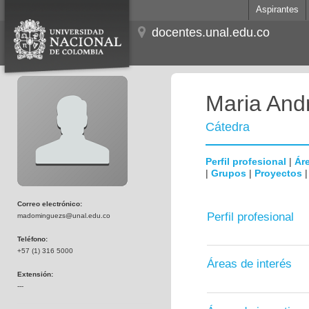
Aspirantes
docentes.unal.edu.co
Maria And
Cátedra
Perfil profesional
|
Áre
|
Grupos
|
Proyectos
Correo electrónico:
Perfil profesional
madominguezs@unal.edu.co
Teléfono:
+57 (1) 316 5000
Áreas de interés
Extensión:
---