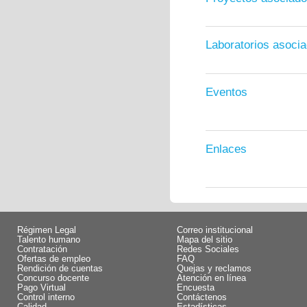
Laboratorios asoci
Eventos
Enlaces
Régimen Legal
Correo institucional
Talento humano
Mapa del sitio
Contratación
Redes Sociales
Ofertas de empleo
FAQ
Rendición de cuentas
Quejas y reclamos
Concurso docente
Atención en línea
Pago Virtual
Encuesta
Control interno
Contáctenos