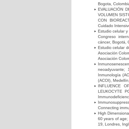
Bogota, Colombia
EVALUACIÓN DE
VOLUMEN SIST
CON BIOREACTA
Cuidado Intensi
Estudio celular
Congreso intern
cáncer, Bogotá, 
Estudio celular 
Asociación Colom
Asociación Colo
Inmunosenescenc
neoadyuvante; 
Inmunología (AC
(ACOI), Medellín
INFLUENCE O
LEUKOCYTE POPU
Immunodeficienci
Immunosuppressi
Connecting immun
High Dimensional
60 years of age;
19, Londres, Ing