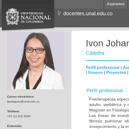
Aspirantes
docentes.unal.edu.co
Ivon Joha
Cátedra
Perfil profesional
|
Áre
|
Grupos
|
Proyectos
Perfil profesional
Correo electrónico:
Fisioterapeuta especi
ijrodriguez@unal.edu.co
adulto, pediátrica y
Magíster en Fisiolog
Teléfono:
Las líneas de inves
+57 (1) 316 5000
fibrosis pulmonar id
envejecimiento y la e
Extensión: