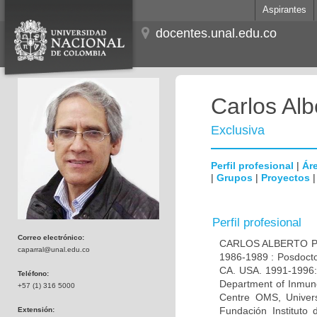
Aspirantes
docentes.unal.edu.co
Carlos Alb
Exclusiva
Perfil profesional
|
Áre
|
Grupos
|
Proyectos
Perfil profesional
Correo electrónico:
CARLOS ALBERTO PAR
caparral@unal.edu.co
1986-1989 : Posdocto
CA. USA. 1991-1996: 
Teléfono:
Department of Inmuno
+57 (1) 316 5000
Centre OMS, Univers
Fundación Instituto
Extensión: