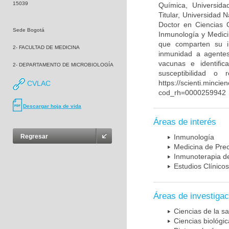
15039
Química, Universida
Titular, Universidad
Doctor en Ciencias 
Sede Bogotá
Inmunología y Medici
que comparten su in
2- FACULTAD DE MEDICINA
inmunidad a agentes 
vacunas e identifi
2- DEPARTAMENTO DE MICROBIOLOGÍA
susceptibilidad o
https://scienti.mincie
CVLAC
cod_rh=0000259942
Descargar hoja de vida
Áreas de interés
Regresar
Inmunología
Medicina de Prec
Inmunoterapia d
Estudios Clínicos
Áreas de investigac
Ciencias de la sa
Ciencias biológi