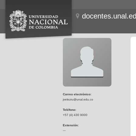
docentes.unal.e
Correo electrónico:
jvelezru@unal.edu.co
Teléfono:
+57 (4) 430 9000
Extensión:
---