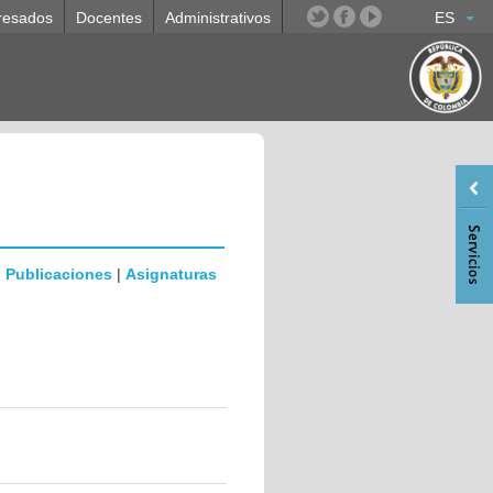
resados
Docentes
Administrativos
ES
|
Publicaciones
|
Asignaturas