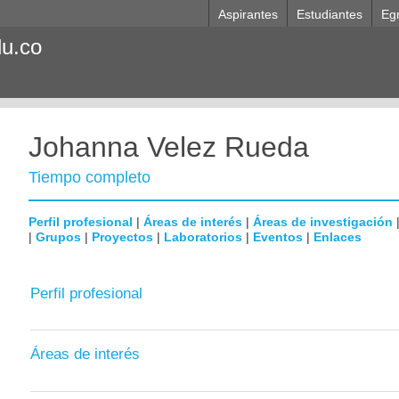
Aspirantes
Estudiantes
Eg
du.co
Johanna Velez Rueda
Tiempo completo
Perfil profesional
|
Áreas de interés
|
Áreas de investigación
|
Grupos
|
Proyectos
|
Laboratorios
|
Eventos
|
Enlaces
Perfil profesional
Áreas de interés