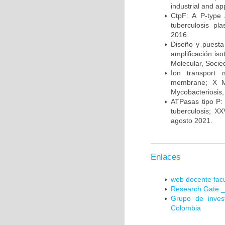
industrial and a
CtpF: A P-type
tuberculosis p
2016.
Diseño y puesta
amplificación is
Molecular, Socie
Ion transport 
membrane; X Me
Mycobacteriosis,
ATPasas tipo P: 
tuberculosis; X
agosto 2021.
Enlaces
web docente facu
Research Gate _
Grupo de inves
Colombia