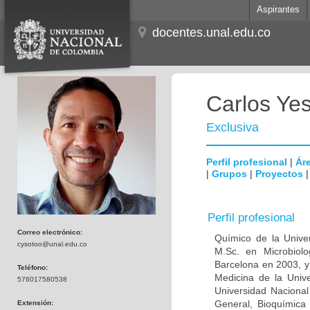
Aspirantes
docentes.unal.edu.co
Carlos Ye
Exclusiva
Perfil profesional
|
Áre
|
Grupos
|
Proyectos
Perfil profesional
Correo electrónico:
Químico de la Unive
cysotoo@unal.edu.co
M.Sc. en Microbiolo
Barcelona en 2003, y
Teléfono:
Medicina de la Univ
576017580538
Universidad Naciona
General, Bioquímica 
Extensión: