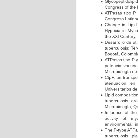
Glycopeptidolipi
Congress of the 
ATPasas tipo P 
Congreso Latinoa
Change in Lipid
Hypoxia in Mycob
the XXI Century,
Desarrollo de út
tuberculosis; Te
Bogotá, Colombi
ATPasas tipo P 
potencial vacuna
Microbiología de
CtpF, un transp
atenuación en 
Universitarios d
Lipid compositio
tuberculosis g
Microbiología, Q
Influence of th
activity of my
environmental, i
The P-type ATPas
tuberculosis p