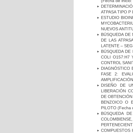
(Fecha de inicio
DETERMINACI
ATPASA TIPO 
ESTUDIO BIOIN
MYCOBACTERIU
NUEVOS ANTI
BÚSQUEDA DE 
DE LAS ATPAS
LATENTE – SE
BÚSQUEDA DE 
COLI O157:H7
CONTROL SANI
DIAGNÓSTICO 
FASE 2: EVA
AMPLIFICACIÓN
DISEÑO DE U
LIBERACIÓN C
DE OBTENCIÓN
BENZOICO O E
PILOTO
(Fecha d
BÚSQUEDA DE
COLOMBIENS
PERTENECIENT
COMPUESTOS I