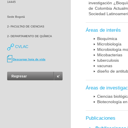
14445
investigación ¿Bioqu
de Colombia Actualme
Sociedad Latinoameric
Sede Bogotá
2- FACULTAD DE CIENCIAS
Áreas de interés
2- DEPARTAMENTO DE QUÍMICA
Bioquímica
Microbiología
CVLAC
Microbiología mo
Micobacterias
Descargar hoja de vida
tuberculosis
vacunas
diseño de antitu
Regresar
Áreas de investigac
Ciencias biológi
Biotecnología en
Publicaciones