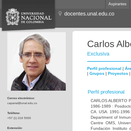
Aspirantes
docentes.unal.edu.co
Carlos Alb
Exclusiva
Perfil profesional
|
Áre
|
Grupos
|
Proyectos
Perfil profesional
Correo electrónico:
CARLOS ALBERTO PAR
caparral@unal.edu.co
1986-1989 : Posdocto
CA. USA. 1991-1996: 
Teléfono:
Department of Inmuno
+57 (1) 316 5000
Centre OMS, Univers
Fundación Instituto
Extensión: