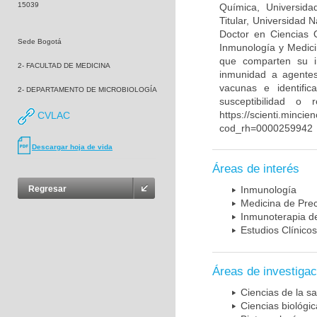
15039
Química, Universida
Titular, Universidad
Doctor en Ciencias 
Sede Bogotá
Inmunología y Medici
que comparten su in
2- FACULTAD DE MEDICINA
inmunidad a agentes 
vacunas e identifi
2- DEPARTAMENTO DE MICROBIOLOGÍA
susceptibilidad o
https://scienti.mincie
CVLAC
cod_rh=0000259942
Descargar hoja de vida
Áreas de interés
Regresar
Inmunología
Medicina de Prec
Inmunoterapia d
Estudios Clínicos
Áreas de investigac
Ciencias de la sa
Ciencias biológi