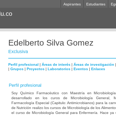
Aspirantes
Estudiantes
Eg
du.co
Edelberto Silva Gomez
Exclusiva
Perfil profesional
|
Áreas de interés
|
Áreas de investigación
|
Grupos
|
Proyectos
|
Laboratorios
|
Eventos
|
Enlaces
Perfil profesional
Soy Químico Farmacéutico con Maestría en Microbiologí
desarrollado en los curos de Microbiología General, M
Farmacología Especial (Capitulo: Antimicrobianos) para la car
de Nutrición realizo los cursos de Microbiología de los Alimento
el curso de Microbiología General para Enfermería. Hace ya 