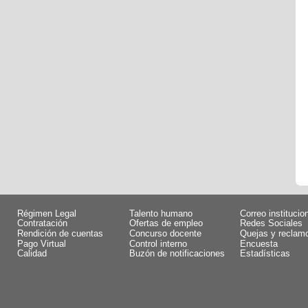
Régimen Legal
Talento humano
Correo institucio
Contratación
Ofertas de empleo
Redes Sociales
Rendición de cuentas
Concurso docente
Quejas y reclam
Pago Virtual
Control interno
Encuesta
Calidad
Buzón de notificaciones
Estadísticas