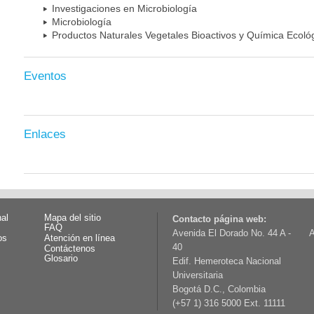
Investigaciones en Microbiología
Microbiología
Productos Naturales Vegetales Bioactivos y Química Ecoló
Eventos
Enlaces
nal
Mapa del sitio
Contacto página web:
FAQ
Avenida El Dorado No. 44 A -
A
os
Atención en línea
40
Contáctenos
Glosario
Edif. Hemeroteca Nacional
Universitaria
Bogotá D.C., Colombia
(+57 1) 316 5000 Ext. 11111