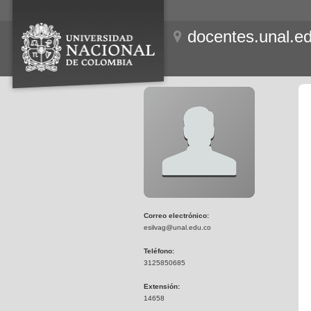
docentes.unal.e
Correo electrónico:
esilvag@unal.edu.co
Teléfono:
3125850685
Extensión:
14658