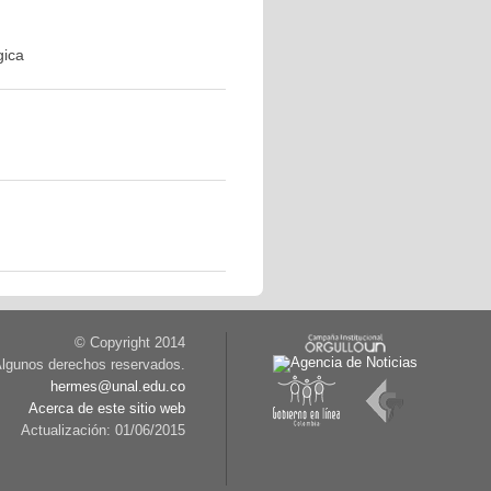
gica
© Copyright 2014
lgunos derechos reservados.
hermes@unal.edu.co
Acerca de este sitio web
Actualización: 01/06/2015