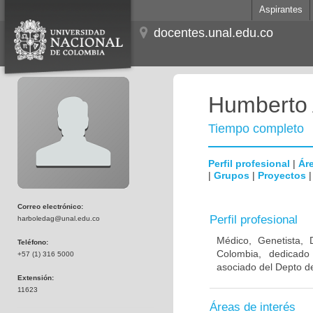
Aspirantes
docentes.unal.edu.co
Humberto 
Tiempo completo
Perfil profesional
|
Áre
|
Grupos
|
Proyectos
Correo electrónico:
Perfil profesional
harboledag@unal.edu.co
Médico, Genetista, 
Teléfono:
Colombia, dedicado
+57 (1) 316 5000
asociado del Depto de
Extensión:
11623
Áreas de interés