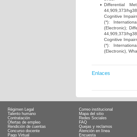
Differential 
44,909,373/hg38)
Cognitive Impairm
(*): Internati
(Electronic); Di
44,909,373/hg38)
Cognitive Impairm
(*): Internati
(Electronic), Wh
Enlaces
Régimen Legal
Correo institucional
Talento humano
Mapa del sitio
Contratación
Redes Sociales
Ofertas de empleo
FAQ
Rendición de cuentas
Quejas y reclamos
Concurso docente
Atención en línea
Pago Virtual
Encuesta